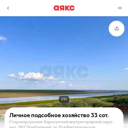
г. Краснодар
Избранное
Сравнение
0 объявлений
0 объявлений
Недвижимость
Услуги
1/10
Личное подсобное хозяйство
33 сот.
Старокорсунская, Карасунский внутригородской округ,
О компании
Контакты
мкр. ДНТ Прибрежный, ул. 10-я Викторианская