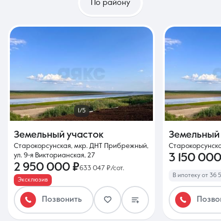
По району
1/5
Земельный участок
Земельный
Старокорсунская, мкр. ДНТ Прибрежный,
Старокорсунска
ул. 9-я Викторианская, 27
3 150 000
2 950 000 ₽
633 047 ₽/сот.
В ипотеку от 36 
Эксклюзив
Позвонить
Позво