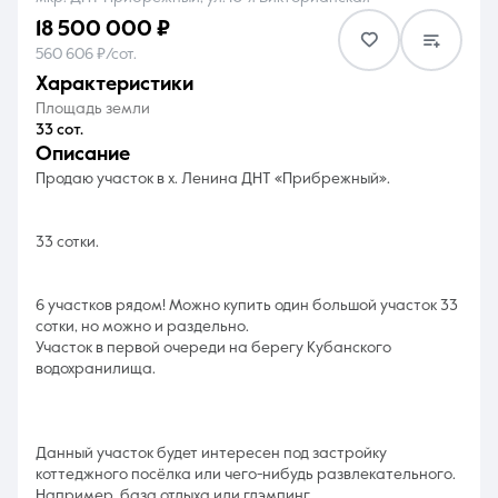
18 500 000 ₽
560 606 ₽/сот.
характеристики
Площадь земли
33 сот.
8 (861) 297-00-00
описание
Продаю участок в х. Ленина ДНТ «Прибрежный».
Ежедневно с 08:30 до 20:00
33 сотки.
6 участков рядом! Можно купить один большой участок 33
сотки, но можно и раздельно.
Участок в первой очереди на берегу Кубанского
водохранилища.
Данный участок будет интересен под застройку
коттеджного посёлка или чего-нибудь развлекательного.
Например, база отдыха или глэмпинг.