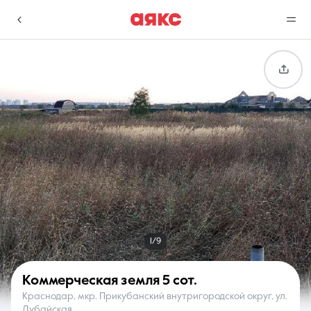
г. Краснодар
Избранное
Сравнение
0 объявлений
0 объявлений
Недвижимость
Услуги
1/9
Коммерческая земля
5 сот.
Краснодар, мкр. Прикубанский внутригородской округ, ул.
О компании
Контакты
Дубайская