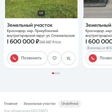
1/4
Земельный участок
Земельный
Краснодар, мкр. Прикубанский
Краснодар, мкр
внутригородской округ, ул. Спаниельская
внутригородской
1 600 000 ₽
1 600 000
266 667 ₽/сот.
В ипотеку от 18 5
Позвонить
Позво
Главная
Земельные участки
Undefined
Код объявления 1015239675