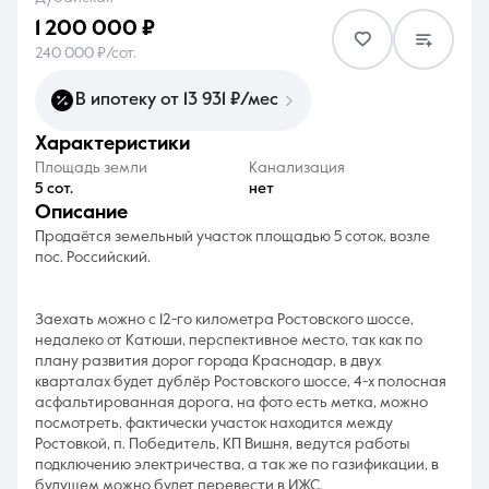
1 200 000 ₽
240 000 ₽/сот.
В ипотеку от 13 931 ₽/мес
характеристики
8 (861) 297-00-00
Площадь земли
Канализация
Ежедневно с 08:30 до 20:00
5 сот.
нет
описание
Продаётся земельный участок площадью 5 соток, возле
пос. Российский.
Заехать можно с 12-го километра Ростовского шоссе,
недалеко от Катюши, перспективное место, так как по
плану развития дорог города Краснодар, в двух
кварталах будет дублёр Ростовского шоссе, 4-х полосная
асфальтированная дорога, на фото есть метка, можно
посмотреть, фактически участок находится между
Ростовкой, п. Победитель, КП Вишня, ведутся работы
подключению электричества, а так же по газификации, в
будущем можно будет перевести в ИЖС.