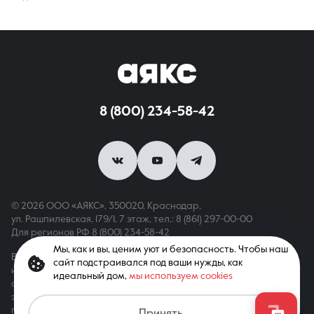
8 (800) 234-58-42
© 2026 ООО «АЯКС», 350020, Краснодар,
ул. Рашпилевская, 179/1, 7 этаж,
тел.: 8 (861) 297-00-00
Для регионов РФ
8 (800) 234-58-42
Мы, как и вы, ценим уют и безопасность. Чтобы наш
Вся информация, опубликованная на сайте, носит только
сайт подстраивался под ваши нужды, как
информационный характер и не является публичной офертой,
идеальный дом,
мы используем cookies
определяемой положениями ст. 437 ГК РФ. Все права
защищены. При копировании материалов с сайта
Связаться с агентом
гиперссылка обязательна