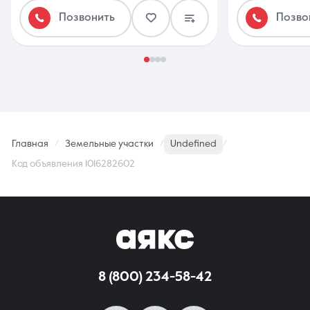
Позвонить
Позво
Главная
Земельные участки
Undefined
Код объявления 1016282602
8 (800) 234-58-42