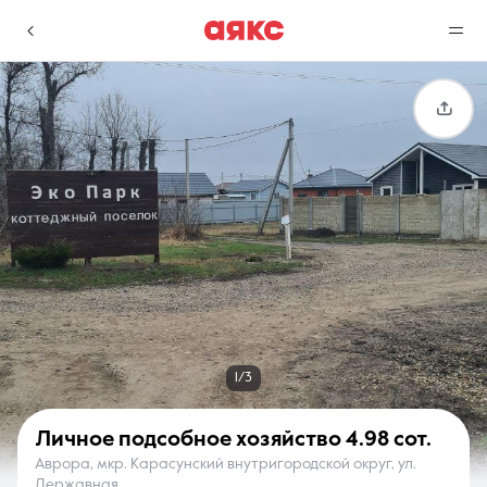
г. Краснодар
Избранное
Сравнение
0 объявлений
0 объявлений
Недвижимость
Услуги
1/3
Личное подсобное хозяйство
4.98 сот.
Аврора, мкр. Карасунский внутригородской округ, ул.
О компании
Контакты
Державная