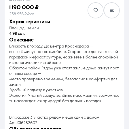
1 190 000 ₽
238 956 ₽/сот.
характеристики
Площадь земли
4.98 сот.
8 (861) 297-00-00
описание
Близость к городу. До центра Краснодара —
Ежедневно с 08:30 до 20:00
всего 15 минут на автомобиле. Сохраняете доступ ко всей
городской инфраструктуре, но живёте в более спокойной
и экологически чистой зоне.
Обжитой район. Рядом уже стоят жилые дома, живут пост
оянные соседи —
место проверено временем, безопасно и комфортно для
жизни.
Удобный подъезд к участкам
Экология. Чистый воздух, зелёные насаждения, возможнос
ть наслаждаться природой без дальних поездок.
В продаже 3 участка рядом и еще один с домом
Арт.1016282602