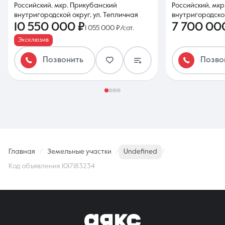
Российский, мкр. Прикубанский
Российский, мк
внутригородской округ, ул. Тепличная
внутригородской
10 550 000 ₽
7 700 00
1 055 000 ₽/сот.
Эксклюзив
Позвонить
Позво
Главная
Земельные участки
Undefined
Код объявления 1017183234