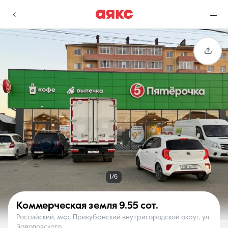
г. Краснодар
Избранное
Сравнение
0 объявлений
0 объявлений
Недвижимость
Услуги
1/6
Коммерческая земля
9.55 сот.
Российский, мкр. Прикубанский внутригородской округ, ул.
О компании
Контакты
Заводовского