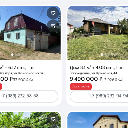
м²
+ 6.12 сот.
,
1 эт.
Дом
83 м²
+ 4.08 сот.
,
1 эт.
Октября, ул. Комсомольская
Зарождение, ул. Крымская, 44
000 ₽
9 490 000 ₽
33 500 ₽/м²
113 926 ₽/м²
Эксклюзив
+7 (989) 232-58-58
+7 (989) 232-94-9