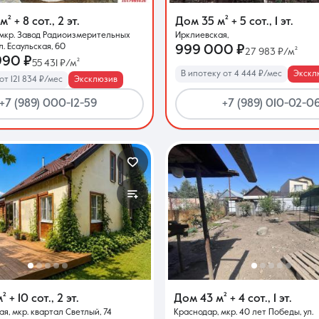
 м²
+ 8 сот.
,
2 эт.
Дом
35 м²
+ 5 сот.
,
1 эт.
 мкр. Завод Радиоизмерительных
Ирклиевская,
Контакты
л. Есаульская, 60
999 000 ₽
27 983 ₽/м²
990 ₽
55 431 ₽/м²
В ипотеку от 4 444 ₽/мес
Экскл
от 121 834 ₽/мес
Эксклюзив
+7 (989) 000-12-59
+7 (989) 010-02-0
8 (861) 297-00-00
Ежедневно с 08:30 до 20:00
м²
+ 10 сот.
,
2 эт.
Дом
43 м²
+ 4 сот.
,
1 эт.
я, мкр. квартал Светлый, 74
Краснодар, мкр. 40 лет Победы, ул.