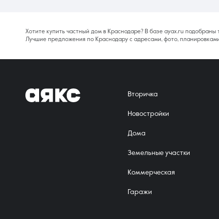
Хотите купить частный дом в Краснодаре? В базе ayax.ru подобраны
Лучшие предложения по Краснодару с адресами, фото, планировками
Вторичка
Новостройки
Дома
Земельные участки
Коммерческая
Гаражи