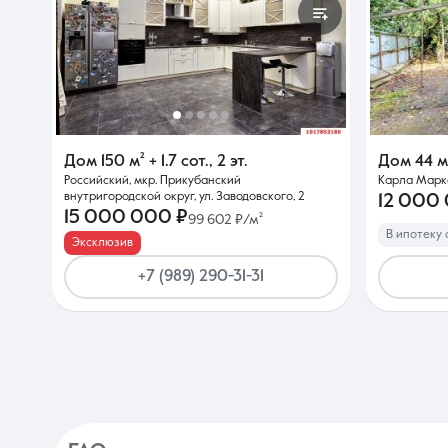
Дом
150 м²
+ 1.7 сот.
,
2 эт.
Дом
44 м
Российский, мкр. Прикубанский
Карла Маркс
внутригородской округ, ул. Заводовского, 2
12 000
15 000 000 ₽
99 602 ₽/м²
В ипотеку 
Эксклюзив
+7 (989) 290-31-31