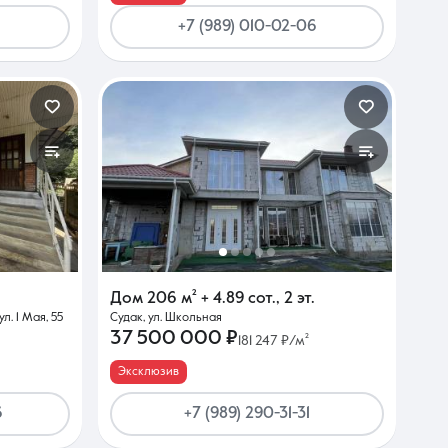
+7 (989) 010-02-06
Дом
206 м²
+ 4.89 сот.
,
2 эт.
л. 1 Мая, 55
Судак, ул. Школьная
37 500 000 ₽
181 247 ₽/м²
Эксклюзив
6
+7 (989) 290-31-31