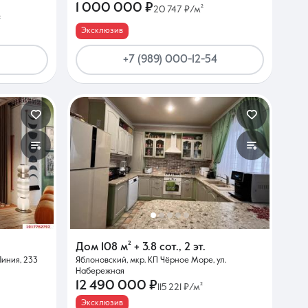
1 000 000 ₽
20 747 ₽/м²
²
Эксклюзив
+7 (989) 000-12-54
Дом
108 м²
+ 3.8 сот.
,
2 эт.
Линия, 233
Яблоновский, мкр. КП Чёрное Море, ул.
Набережная
12 490 000 ₽
115 221 ₽/м²
Эксклюзив