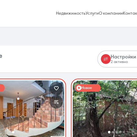
Недвижимость
Услуги
О компании
Конта
е
Настройки
2 активно
Избранное
0 объявлений
Новое
Услуги