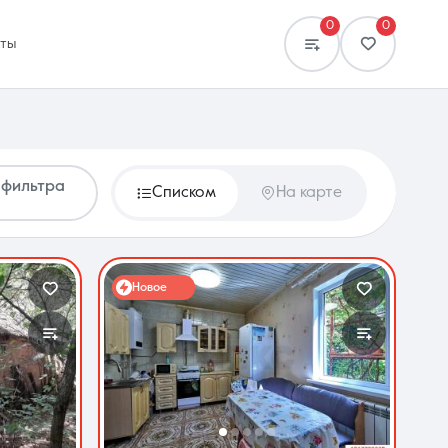
0
0
кты
 фильтра
Списком
На карте
Сравнение
0 объявлений
Новое