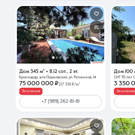
Дом
345 м²
+ 8.12 сот.
,
2 эт.
Дом
100 
Краснодар, ж/м Пашковский, ул. Репинская, 14
СНТ 70 лет 
75 000 000 ₽
3 350 
217 391 ₽/м²
Эксклюзив
Эксклюзив
+7 (989) 262-81-81