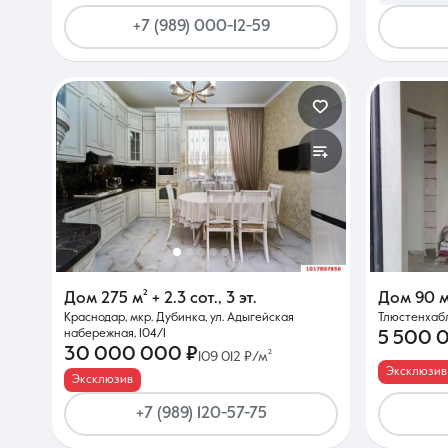
+7 (989) 000-12-59
Дом
275 м²
+ 2.3 сот.
,
3 эт.
Дом
90 м
Краснодар, мкр. Дубинка, ул. Адыгейская
Тлюстенхабль
набережная, 104/1
5 500 
30 000 000 ₽
109 012 ₽/м²
Эксклюзив
Эксклюзив
+7 (989) 120-57-75