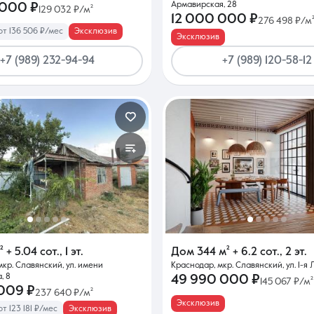
Армавирская, 28
 000 ₽
129 032 ₽/м²
12 000 000 ₽
276 498 ₽/м
от 136 506 ₽/мес
Эксклюзив
Эксклюзив
+7 (989) 232-94-94
+7 (989) 120-58-12
²
+ 5.04 сот.
,
1 эт.
Дом
344 м²
+ 6.2 сот.
,
2 эт.
мкр. Славянский, ул. имени
Краснодар, мкр. Славянский, ул. 1-я 
, 8
49 990 000 ₽
145 067 ₽/м²
009 ₽
237 640 ₽/м²
Эксклюзив
т 123 181 ₽/мес
Эксклюзив