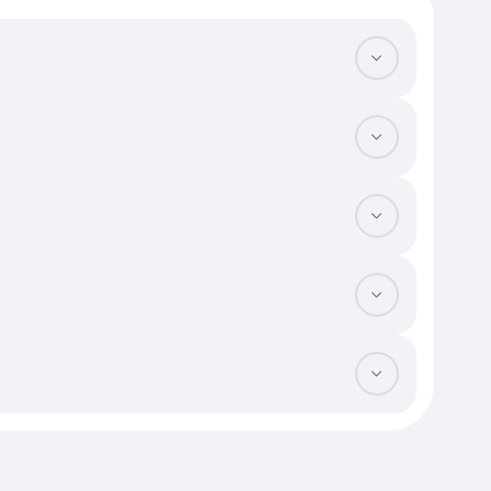
том, а газоблок требует качественного утепления. Оцените
тобы не тратить часы в пробках. Также узнайте о возможности
не важно проверить систему водоотведения и тип канализации:
апливается во время ливней — обратите внимание на уклон и
ъезд ценится выше гравийного. Стоимость квадратного метра в
апитальных построек: бани, гаража или крытой террасы. Также
уточненными границами. Обязательно проверьте документы на
ае найма оформляется договор аренды с подробным описанием
ой картой.
ается с использованием ипотеки, срок увеличивается еще на
ов опеки или материнского капитала могут длиться до одного
роки не зафиксированы в договоре.