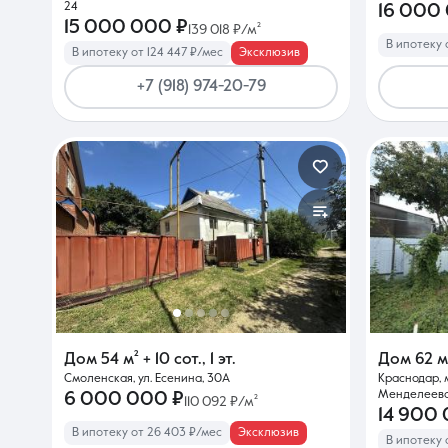
24
16 000
15 000 000 ₽
139 018 ₽/м²
В ипотеку 
В ипотеку от 124 447 ₽/мес
Эксклюзив
+7 (918) 974-20-79
Дом
54 м²
+ 10 сот.
,
1 эт.
Дом
62 м
Смоленская, ул. Есенина, 30А
Краснодар, 
Менделеева
6 000 000 ₽
110 092 ₽/м²
14 900 
В ипотеку от 26 403 ₽/мес
Эксклюзив
В ипотеку о