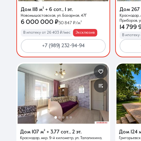
Дом
118 м²
+ 6 сот.
,
1 эт.
Дом
267
Новомышастовская, ул. Базарная, 47Г
Краснодар,
О компании
Приборов, у
6 000 000 ₽
50 847 ₽/м²
14 799 
В ипотеку от 26 403 ₽/мес
Эксклюзив
В ипотеку 
+7 (989) 232-94-94
Дом
107 м²
+ 3.77 сот.
,
2 эт.
Дом
124 
Краснодар, мкр. 9-й километр, ул. Талалихина,
Григорьевска