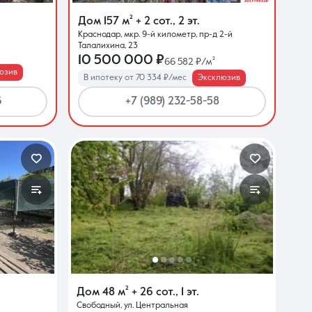
Дом
157 м²
+ 2 сот.
,
2 эт.
Краснодар, мкр. 9-й километр, пр-д 2-й
Талалихина, 23
10 500 000 ₽
66 582 ₽/м²
юзив
В ипотеку от 70 334 ₽/мес
Эксклюзив
6
+7 (989) 232-58-58
Дом
48 м²
+ 26 сот.
,
1 эт.
Свободный, ул. Центральная