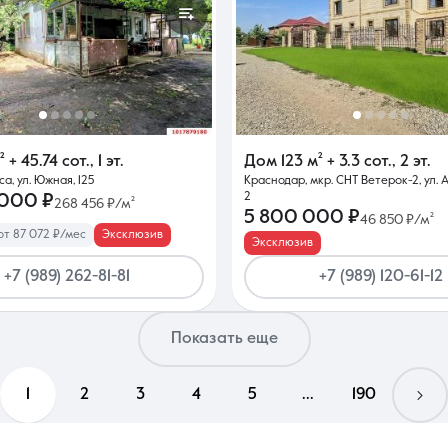
²
+ 45.74 сот.
,
1 эт.
Дом
123 м²
+ 3.3 сот.
,
2 эт.
а, ул. Южная, 125
Краснодар, мкр. СНТ Ветерок-2, ул. 
2
 000 ₽
268 456 ₽/м²
5 800 000 ₽
46 850 ₽/м²
от 87 072 ₽/мес
Эксклюзив
Эксклюзив
+7 (989) 262-81-81
+7 (989) 120-61-12
Показать еще
1
2
3
4
5
...
190