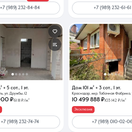
+7 (989) 232-84-84
+7 (989) 232-61-61
²
+ 5 сот.
,
1 эт.
Дом
101 м²
+ 3 сот.
,
1 эт.
, ул. Дружбы, 12
Краснодар, мкр. Табачная Фабрика, у
000 ₽
10 499 888 ₽
61 111 ₽/м²
103 142 ₽/м²
Эксклюзив
+7 (989) 232-74-74
+7 (989) 010-02-0