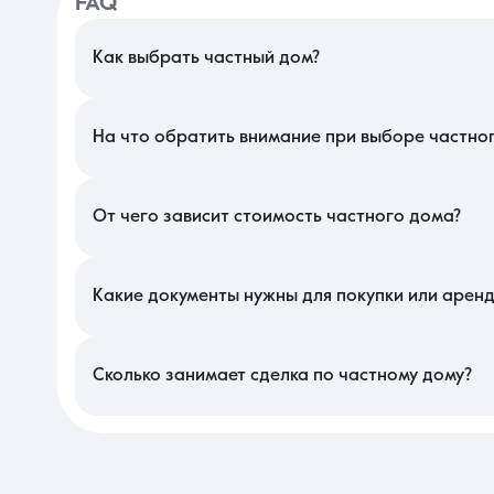
FAQ
Как выбрать частный дом?
При подборе собственного жилья на земле в Краснодаре ва
конфигурацию участка — прямоугольные формы ликвиднее и удо
подключения скоростного интернета и качестве мобильной связ
На что обратить внимание при выборе частно
Осмотрите цоколь и стены на отсутствие микротрещин, которы
центральная предпочтительнее, но септик должен быть прав
наличие дренажных канав. Также стоит изучить состояние кров
От чего зависит стоимость частного дома?
На локальном рынке цена объекта напрямую коррелирует с нал
этом сегменте зависит от площади участка и статуса земли (
роль играет новизна инженерного оборудования и класс энерг
Какие документы нужны для покупки или арен
Для законного оформления купли-продажи потребуются выпис
ввод строения в эксплуатацию и актуальные справки об отс
границ пользования территорией и описью технического обору
Сколько занимает сделка по частному дому?
Регистрация перехода прав на загородную недвижимость чер
неделю из-за необходимости проведения банком независимой 
месяца. Передача ключей и физическое заселение в этом сегме