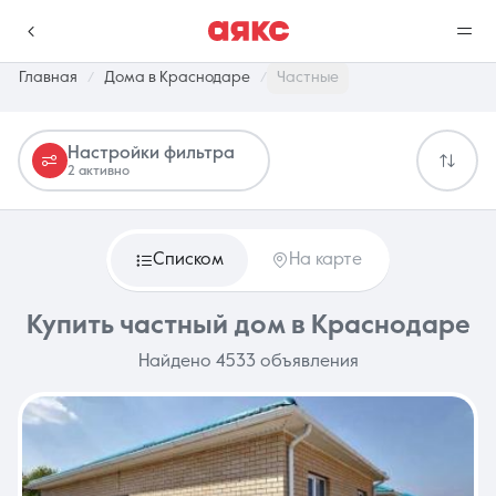
Главная
Дома в Краснодаре
Частные
Настройки фильтра
г. Краснодар
2 активно
Избранное
Сравнение
0 объявлений
0 объявлений
Списком
На карте
Недвижимость
Услуги
Купить частный дом в Краснодаре
Найдено 4533 объявления
О компании
Контакты