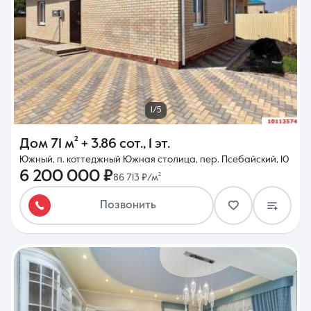
8 (861) 297-00-00
1/5
Ежедневно с 08:30 до 20:00
Дом
71 м²
+ 3.86 сот.
,
1 эт.
Южный, п. коттеджный Южная столица, пер. Псебайский, 10
6 200 000 ₽
86 713 ₽/м²
Позвонить