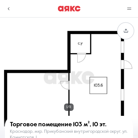
г. Краснодар
Избранное
Сравнение
0 объявлений
0 объявлений
Недвижимость
Услуги
1/11
Торговое помещение
103 м²
,
10 эт.
Краснодар, мкр. Прикубанский внутригородской округ, ул.
О компании
Контакты
Камчатская, 1