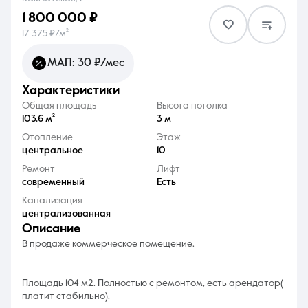
1 800 000 ₽
17 375 ₽/м²
МАП: 30 ₽/мес
характеристики
8 (861) 297-00-00
Общая площадь
Высота потолка
Ежедневно с 08:30 до 20:00
103.6 м²
3 м
Отопление
Этаж
центральное
10
Ремонт
Лифт
современный
Есть
Канализация
централизованная
описание
В продаже коммерческое помещение.
Площадь 104 м2. Полностью с ремонтом, есть арендатор(
платит стабильно).