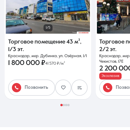
1/5
Торговое помещение
43 м²
,
Торговое 
1/3 эт.
2/2 эт.
Краснодар, мкр. Дубинка, ул. Озёрная, 1/1
Краснодар, мкр
1 800 000 ₽
Чекистов, 17Е
41 570 ₽/м²
2 200 00
Эксклюзив
Позвонить
Позво