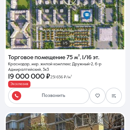
1/5
Торговое помещение
75 м²
,
1/16 эт.
Краснодар, мкр. жилой комплекс Дружный-2, б-р
Адмиралтейский, 3к3
19 000 000 ₽
251 656 ₽/м²
Эксклюзив
Позвонить