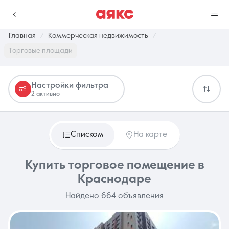
Главная
Коммерческая недвижимость
Торговые площади
г. Краснодар
Настройки фильтра
2 активно
Избранное
Сравнение
0 объявлений
0 объявлений
Списком
На карте
Недвижимость
Услуги
Купить торговое помещение в
Краснодаре
Найдено 664 объявления
О компании
Контакты