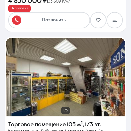
4 850 000 ₽
133 609 ₽/м²
Эксклюзив
Позвонить
1/5
Торговое помещение
105 м²
,
1/3 эт.