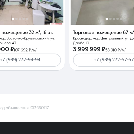
е помещение
32 м²
,
16 эт.
Торговое помещение
67 м
мкр. Восточно-Кругликовский, ул.
Краснодар, мкр. Центральный, ул. 
ошева, 43
Дамба, 10
000 ₽
3 999 999 ₽
107 692 ₽/м²
58 910 ₽/м²
+7 (989) 232-94-94
+7 (989) 232-57-57
од объявления 1013560717