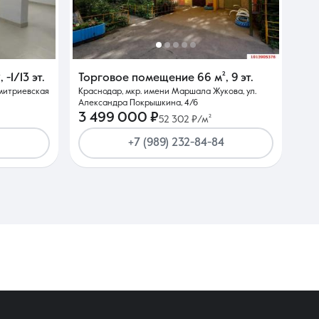
²
,
-1/13 эт.
Торговое помещение
66 м²
,
9 эт.
Дмитриевская
Краснодар, мкр. имени Маршала Жукова, ул.
Александра Покрышкина, 4/6
3 499 000 ₽
52 302 ₽/м²
+7 (989) 232-84-84