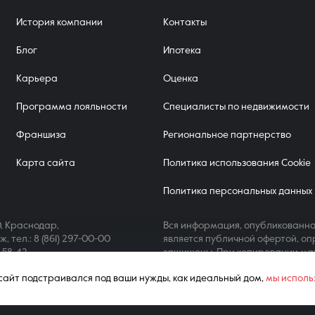
История компании
Контакты
Блог
Ипотека
Карьера
Оценка
Программа лояльности
Специалисты по недвижимости
Франшиза
Региональное партнерство
Карта сайта
Политика использования Cookie
Политика персональных данных
, Краснодар,
Вся информация, опубликованна
аж,
тел.: 8 (861) 297-00-00
является публичной офертой, оп
4-58-42
защищены. При копировании ма
ш сайт подстраивался под ваши нужды, как идеальный дом,
мы исполь