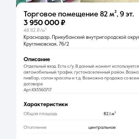
Торговое помещение
82 м²
,
9 эт.
О компании
3 950 000 ₽
48 112 ₽/м²
Краснодар, Прикубанский внутригородской округ,
Кругликовская, 76/2
описание
Отдельный вход. Есть с/у. В данный момент используетс
автомобильный трафик, густонаселенный район. Возмож
пивбар, салон красоты и т.д. Возможна продажа со все
договоре
Арт.1013560717
характеристики
Общая площадь
82.1 м²
Отопление
центральное