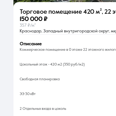
Торговое помещение
420 м²
,
22 э
О компании
150 000 ₽
357 ₽/м²
Краснодар, Западный внутригородской округ, мкр
описание
Коммерческое помещение в 0 этаже 22 этажного жилог
Цокольный этаж - 420 м2 (350 руб/м2)
Свободная планировка
ЭЭ 30 кВт
2 Отдельных входа в цоколь