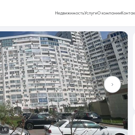
Недвижимость
Услуги
О компании
Конта
Избранное
0 объявлений
Услуги
1/6