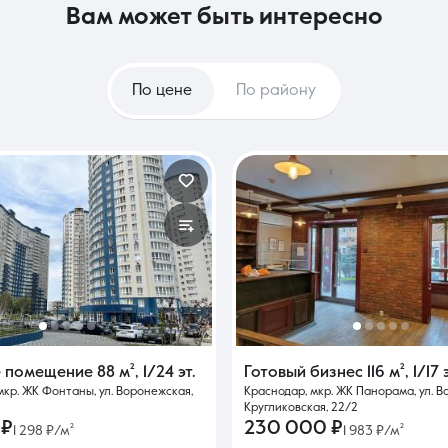
вам может быть интересно
По цене
По району
е помещение
88 м²
,
1/24 эт.
Готовый бизнес
116 м²
,
1/17 
мкр. ЖК Фонтаны, ул. Воронежская,
Краснодар, мкр. ЖК Панорама, ул. В
Кругликовская, 22/2
 ₽
230 000 ₽
1 298 ₽/м²
1 983 ₽/м²