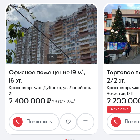
1/5
Офисное помещение
19 м²
,
Торговое 
16 эт.
2/2 эт.
Краснодар, мкр. Дубинка, ул. Линейная,
Краснодар, мкр
21
Чекистов, 17Е
2 400 000 ₽
2 200 00
123 077 ₽/м²
Эксклюзив
Позвонить
Позво