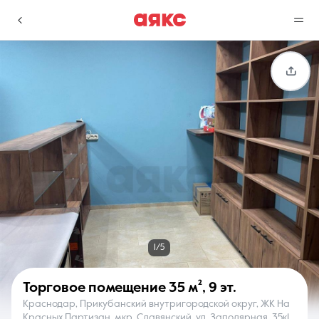
г. Краснодар
Избранное
Сравнение
0 объявлений
0 объявлений
Недвижимость
Услуги
1/5
Торговое помещение
35 м²
,
9 эт.
Краснодар, Прикубанский внутригородской округ, ЖК На
О компании
Контакты
Красных Партизан, мкр. Славянский, ул. Заполярная, 35к1