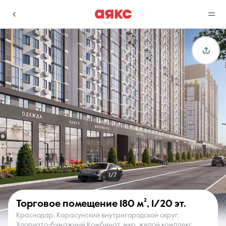
г. Краснодар
Избранное
Сравнение
0 объявлений
0 объявлений
Недвижимость
Услуги
1/7
Торговое помещение
180 м²
,
1/20 эт.
Краснодар, Карасунский внутригородской округ,
О компании
Контакты
Хлопчато-бумажный Комбинат, мкр. жилой комплекс