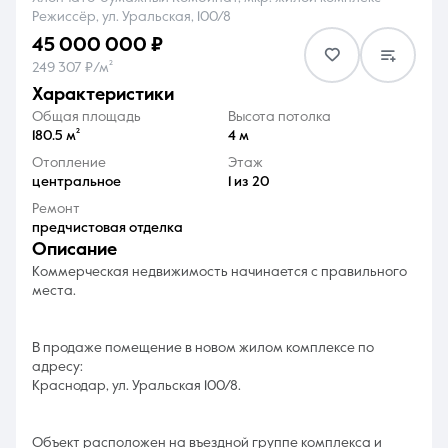
Режиссёр, ул. Уральская, 100/8
45 000 000 ₽
249 307 ₽/м²
характеристики
Общая площадь
Высота потолка
8 (861) 297-00-00
180.5 м²
4 м
Отопление
Этаж
Ежедневно с 08:30 до 20:00
центральное
1 из 20
Ремонт
предчистовая отделка
описание
Коммерческая недвижимость начинается с правильного
места.
В продаже помещение в новом жилом комплексе по
адресу:
Краснодар, ул. Уральская 100/8.
Объект расположен на въездной группе комплекса и