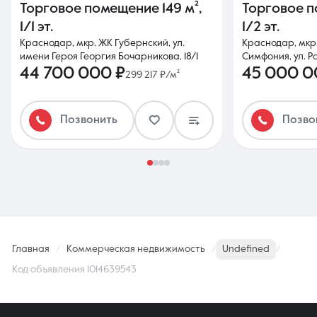
Торговое помещение
149 м²
,
Торговое 
1/1 эт.
1/2 эт.
Краснодар, мкр. ЖК Губернский, ул.
Краснодар, мкр
имени Героя Георгия Бочарникова, 18/1
Симфония, ул. Ро
44 700 000 ₽
45 000 0
299 217 ₽/м²
Позвонить
Позво
Главная
Коммерческая недвижимость
Undefined
Код объявления 1014639543