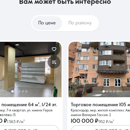
вам может быть интересно
По цене
По району
е помещение
64 м²
,
1/24 эт.
Торговое помещение
105 м
кр. 7-й квартал, ул. имени Героя
Краснодар, мкр. жилой комплекс Ави
елёва, 13
имени Валерия Гассия, 2
0 ₽
100 000 ₽
1 563 ₽/м²
952 ₽/м²