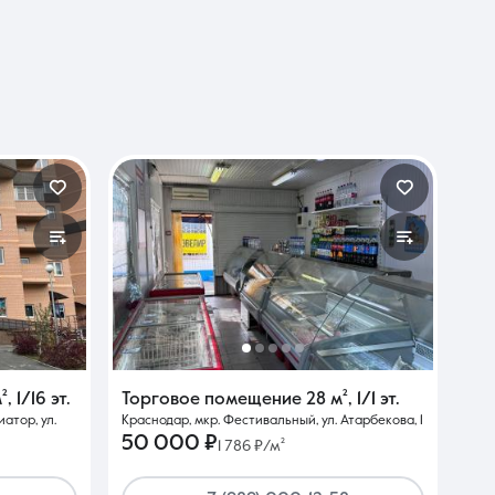
²
,
1/16 эт.
Торговое помещение
28 м²
,
1/1 эт.
атор, ул.
Краснодар, мкр. Фестивальный, ул. Атарбекова, 1
50 000 ₽
1 786 ₽/м²