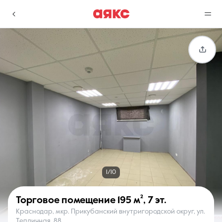
г. Краснодар
Избранное
Сравнение
0 объявлений
0 объявлений
Недвижимость
Услуги
1/10
Торговое помещение
195 м²
,
7 эт.
Краснодар, мкр. Прикубанский внутригородской округ, ул.
О компании
Контакты
Тепличная, 88