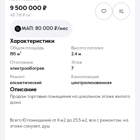
9 500 000 ₽
48 718 ₽/м²
МАП: 80 000 ₽/мес
характеристики
8 (861) 297-00-00
Общая площадь
Высота потолка
Ежедневно с 08:30 до 20:00
195 м²
2.4 м
Отопление
Этаж
электрообогрев
7
Ремонт
Канализация
косметический
централизованная
описание
Продам торговые помещения на цокольном этаже жилого
дома
Всего 10 помещений от 11 м2 до 25,5 м2, все с ремонтом, на
этаже санузел, душ