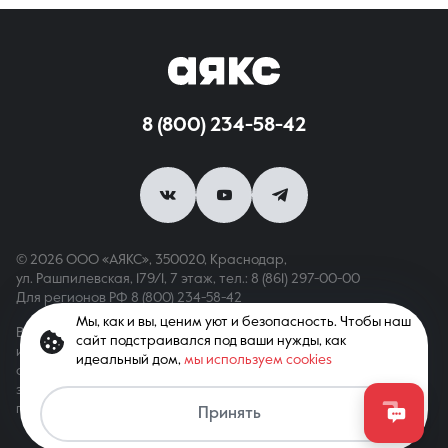
8 (800) 234-58-42
© 2026 ООО «АЯКС», 350020, Краснодар,
ул. Рашпилевская, 179/1, 7 этаж,
тел.: 8 (861) 297-00-00
Для регионов РФ
8 (800) 234-58-42
Мы, как и вы, ценим уют и безопасность. Чтобы наш
Вся информация, опубликованная на сайте, носит только
сайт подстраивался под ваши нужды, как
информационный характер и не является публичной офертой,
идеальный дом,
мы используем cookies
определяемой положениями ст. 437 ГК РФ. Все права
защищены. При копировании материалов с сайта
Связаться с агентом
гиперссылка обязательна
Принять