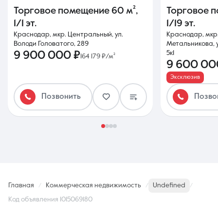
Торговое помещение
60 м²
,
Торговое 
1/1 эт.
1/19 эт.
Краснодар, мкр. Центральный, ул.
Краснодар, мкр
Володи Головатого, 289
Метальникова, 
9 900 000 ₽
5к1
164 179 ₽/м²
9 600 00
Эксклюзив
Позвонить
Позво
Главная
Коммерческая недвижимость
Undefined
Код объявления 1015069180