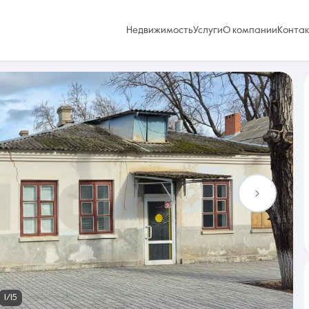
Недвижимость
Услуги
О компании
Конта
Избранное
0 объявлений
Услуги
1/15