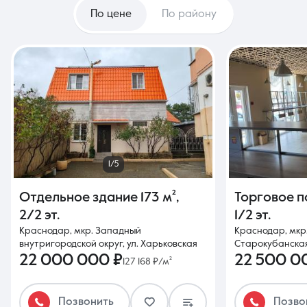
По цене
По району
1/5
Отдельное здание
173 м²
,
Торговое 
2/2 эт.
1/2 эт.
Краснодар, мкр. Западный
Краснодар, мкр.
внутригородской округ, ул. Харьковская
Старокубанская,
22 000 000 ₽
22 500 0
127 168 ₽/м²
Позвонить
Позво