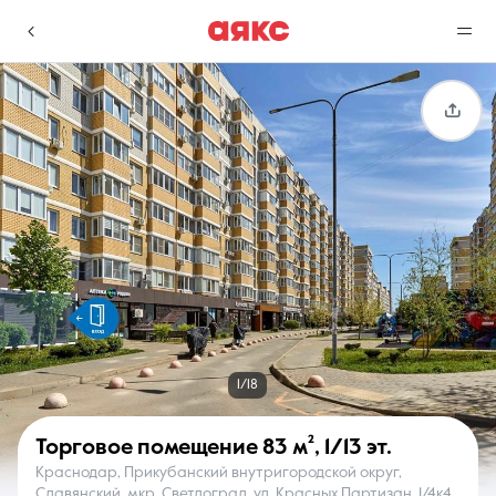
г. Краснодар
Избранное
Сравнение
0 объявлений
0 объявлений
Недвижимость
Услуги
1/18
Торговое помещение
83 м²
,
1/13 эт.
Краснодар, Прикубанский внутригородской округ,
О компании
Контакты
Славянский, мкр. Светлоград, ул. Красных Партизан, 1/4к4