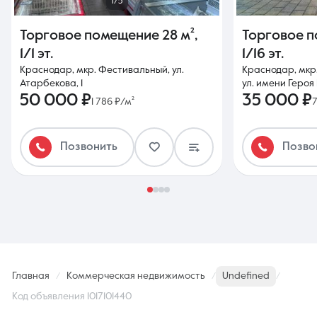
1/5
Торговое помещение
28 м²
,
Торговое 
1/1 эт.
1/16 эт.
Краснодар, мкр. Фестивальный, ул.
Краснодар, мкр.
Атарбекова, 1
ул. имени Героя 
50 000 ₽
35 000 ₽
1 786 ₽/м²
7
Позвонить
Позво
Главная
Коммерческая недвижимость
Undefined
Код объявления 1017101440