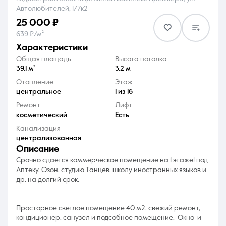
Автолюбителей, 1/7к2
25 000 ₽
639 ₽/м²
характеристики
Общая площадь
Высота потолка
8 (861) 297-00-00
39.1 м²
3.2 м
Отопление
Этаж
Ежедневно с 08:30 до 20:00
центральное
1 из 16
Ремонт
Лифт
косметический
Есть
Канализация
централизованная
описание
Срочно сдается коммерческое помещение на 1 этаже! под
Аптеку, Озон, студию Танцев, школу иностранных языков и
др. на долгий срок.
Просторное светлое помещение 40 м2, свежий ремонт,
кондиционер. санузел и подсобное помещение. Окно и