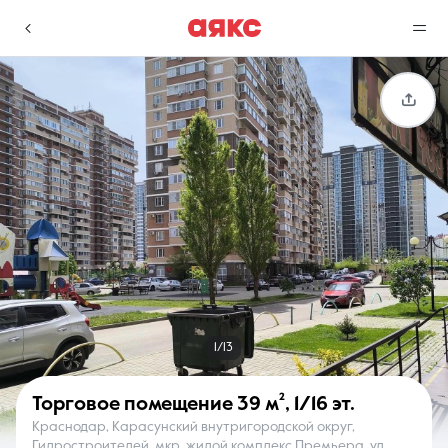
г. Краснодар
Избранное
Сравнение
0 объявлений
0 объявлений
Недвижимость
Услуги
1/13
Торговое помещение
39 м²
,
1/16 эт.
Краснодар, Карасунский внутригородской округ,
О компании
Контакты
Гидростроителей, мкр. жилой комплекс Премьера, ул.