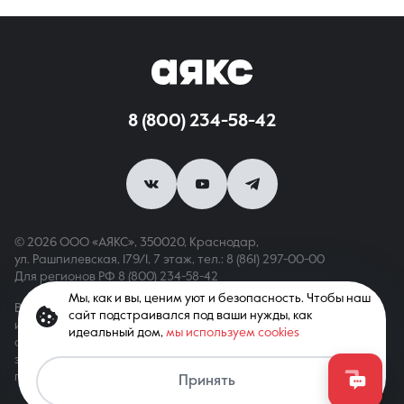
8 (800) 234-58-42
© 2026 ООО «АЯКС», 350020, Краснодар,
ул. Рашпилевская, 179/1, 7 этаж,
тел.: 8 (861) 297-00-00
Для регионов РФ
8 (800) 234-58-42
Мы, как и вы, ценим уют и безопасность. Чтобы наш
Вся информация, опубликованная на сайте, носит только
сайт подстраивался под ваши нужды, как
информационный характер и не является публичной офертой,
идеальный дом,
мы используем cookies
определяемой положениями ст. 437 ГК РФ. Все права
защищены. При копировании материалов с сайта
Связаться с агентом
гиперссылка обязательна
Принять