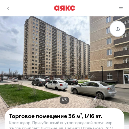
г. Краснодар
Избранное
Сравнение
0 объявлений
0 объявлений
Недвижимость
Услуги
1/5
Торговое помещение
36 м²
,
1/16 эт.
Краснодар, Прикубанский внутригородской округ, мкр.
О компании
Контакты
жилой комплекс Дыхание, ул. Лётчика Позднякова, 2к27