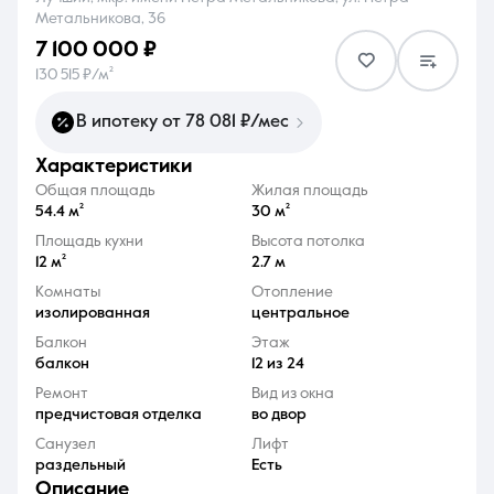
Метальникова, 36
7 100 000 ₽
130 515 ₽/м²
В ипотеку от 78 081 ₽/мес
8 (861) 297-00-00
характеристики
Ежедневно с 08:30 до 20:00
Общая площадь
Жилая площадь
54.4 м²
30 м²
Площадь кухни
Высота потолка
12 м²
2.7 м
Комнаты
Отопление
изолированная
центральное
Балкон
Этаж
балкон
12 из 24
Ремонт
Вид из окна
предчистовая отделка
во двор
Санузел
Лифт
раздельный
Есть
описание