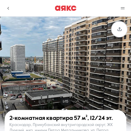
г. Краснодар
Избранное
Сравнение
0 объявлений
0 объявлений
Недвижимость
Услуги
1/15
2-комнатная квартира
57 м²
,
12/24 эт.
Краснодар, Прикубанский внутригородской округ, ЖК
О компании
Контакты
Лучший, мкр. имени Петра Метальникова, ул. Петра