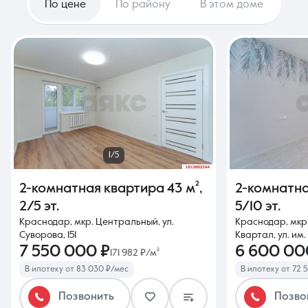
По цене
По району
В этом доме
1/5
2-комнатная квартира
43 м²
,
2-комнатн
2/5 эт.
5/10 эт.
Краснодар, мкр. Центральный, ул.
Краснодар, мкр
Суворова, 151
Квартал, ул. им.
7 550 000 ₽
6 600 00
171 982 ₽/м²
В ипотеку от 83 030 ₽/мес
В ипотеку от 72 
Позвонить
Позво