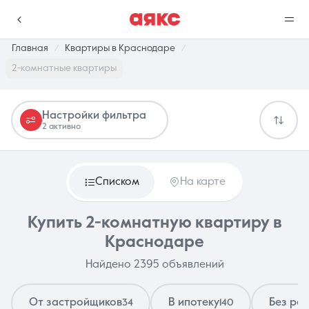
Главная
Квартиры в Краснодаре
2-комнатные квартиры
г. Краснодар
Настройки фильтра
2 активно
Избранное
Сравнение
0 объявлений
0 объявлений
Списком
На карте
Недвижимость
Услуги
Купить 2-комнатную квартиру в
Краснодаре
Найдено 2395 объявлений
О компании
Контакты
От застройщиков
В ипотеку
Без ре
34
140