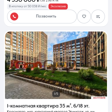
4 550 000 ₽
138 298 ₽/м²
В ипотеку от 50 038 ₽/мес
Эксклюзив
Позвонить
1/5
1-комнатная квартира
35 м²
,
6/18 эт.
Краснодар, мкр. культурный квартал Эрмитаж, ул. им.