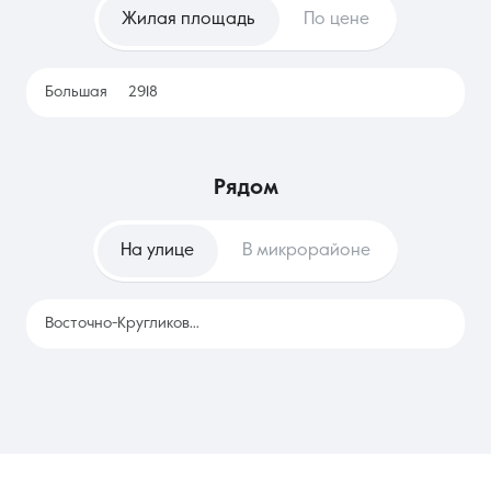
роста арендных плат в будущем. Наем же удобен для тех, кто
Жилая площадь
По цене
только планирует переезд или часто меняет место работы,
позволяя изучить разные локации без привязки к
конкретному адресу и значительных разовых трат.
Большая
2918
рядом
На улице
В микрорайоне
Восточно-Кругликовская
2918