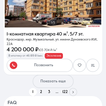
1/5
1-комнатная квартира
40 м²
,
5/7 эт.
Краснодар, мкр. Музыкальный, ул. имени Дунаевского И.И.,
22А
4 200 000 ₽
103 704 ₽/м²
В ипотеку от 46 189 ₽/мес
Эксклюзив
Позвонить
Показать еще
1
2
3
...
122
FAQ