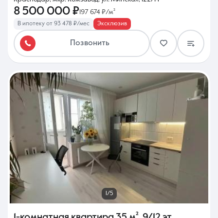
8 500 000 ₽
197 674 ₽/м²
В ипотеку от 93 478 ₽/мес
Эксклюзив
Позвонить
1/5
1-комнатная квартира
35 м²
,
9/12 эт.