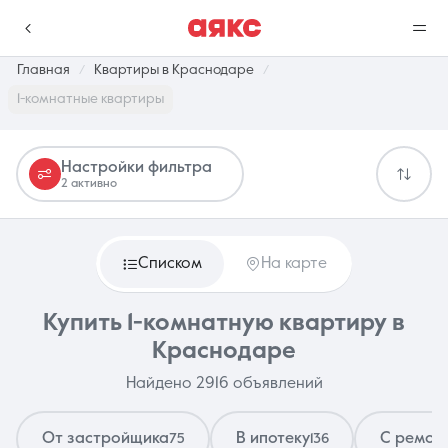
Главная
Квартиры в Краснодаре
1-комнатные квартиры
г. Краснодар
Настройки фильтра
2 активно
Избранное
Сравнение
0 объявлений
0 объявлений
Списком
На карте
Недвижимость
Услуги
Купить 1-комнатную квартиру в
Краснодаре
Найдено 2916 объявлений
О компании
Контакты
От застройщика
В ипотеку
С ремон
75
136