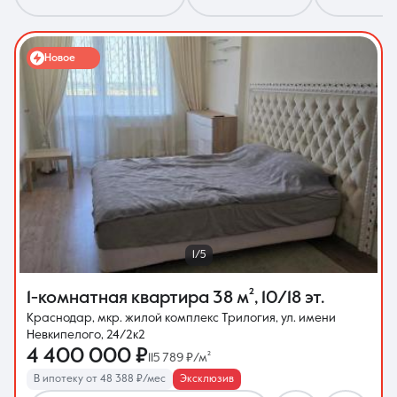
Новое
8 (861) 297-00-00
Ежедневно с 08:30 до 20:00
1/5
1-комнатная квартира
38 м²
,
10/18 эт.
Краснодар, мкр. жилой комплекс Трилогия, ул. имени
Невкипелого, 24/2к2
4 400 000 ₽
115 789 ₽/м²
В ипотеку от 48 388 ₽/мес
Эксклюзив