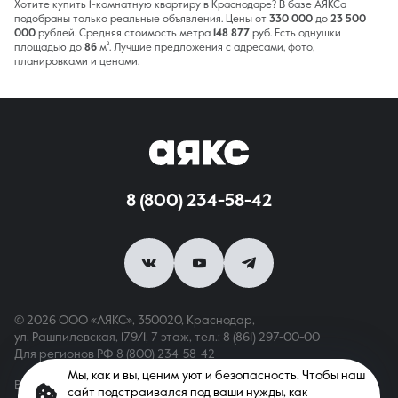
Хотите купить 1-комнатную квартиру в Краснодаре? В базе АЯКСа
подобраны только реальные объявления. Цены от
330 000
до
23 500
000
рублей. Средняя стоимость метра
148 877
руб. Есть однушки
площадью до
86
м². Лучшие предложения с адресами, фото,
планировками и ценами.
8 (800) 234-58-42
© 2026 ООО «АЯКС», 350020, Краснодар,
ул. Рашпилевская, 179/1, 7 этаж,
тел.: 8 (861) 297-00-00
Для регионов РФ
8 (800) 234-58-42
Мы, как и вы, ценим уют и безопасность. Чтобы наш
Вся информация, опубликованная на сайте, носит только
сайт подстраивался под ваши нужды, как