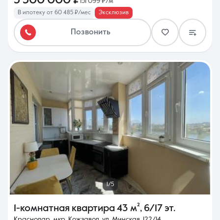
5 500 000 ₽
151 099 ₽/м²
В ипотеку от 60 485 ₽/мес
Эксклюзив
Позвонить
1/5
1-комнатная квартира
43 м²
,
6/17 эт.
Краснодар, мкр. Кожзавод, ул. Минская, 122/14