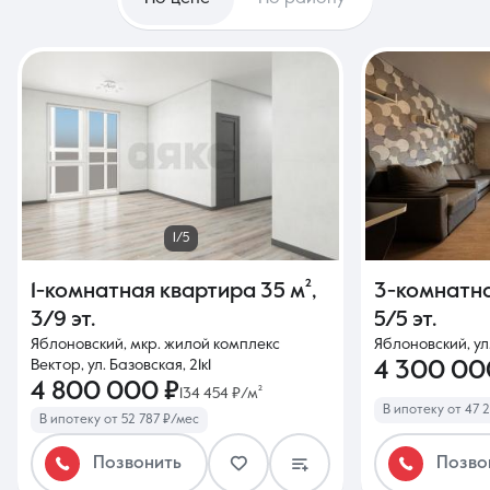
1/5
1-комнатная квартира
35 м²
,
3-комнатн
3/9 эт.
5/5 эт.
Яблоновский, мкр. жилой комплекс
Яблоновский, ул
Вектор, ул. Базовская, 21к1
4 300 00
4 800 000 ₽
134 454 ₽/м²
В ипотеку от 47 
В ипотеку от 52 787 ₽/мес
Позвонить
Позво