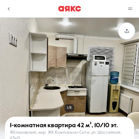
г. Краснодар
Избранное
Сравнение
0 объявлений
0 объявлений
Недвижимость
Услуги
1/8
1-комнатная квартира
42 м²
,
10/10 эт.
Яблоновский, мкр. ЖК Компаньон-Сити, ул. Шоссейная,
О компании
Контакты
63к13