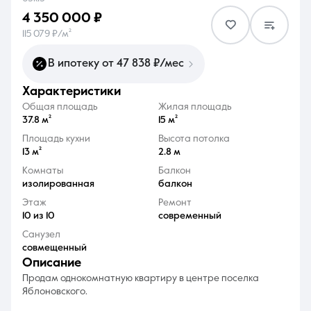
4 350 000 ₽
115 079 ₽/м²
В ипотеку от 47 838 ₽/мес
характеристики
8 (861) 297-00-00
Общая площадь
Жилая площадь
Ежедневно с 08:30 до 20:00
37.8 м²
15 м²
Площадь кухни
Высота потолка
13 м²
2.8 м
Комнаты
Балкон
изолированная
балкон
Этаж
Ремонт
10 из 10
современный
Санузел
совмещенный
описание
Продам однокомнатную квартиру в центре поселка
Яблоновского.