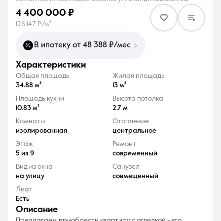
4 400 000 ₽
126 147 ₽/м²
В ипотеку от 48 388 ₽/мес
характеристики
8 (861) 297-00-00
Общая площадь
Жилая площадь
Ежедневно с 08:30 до 20:00
34.88 м²
13 м²
Площадь кухни
Высота потолка
10.83 м²
2.7 м
Комнаты
Отопление
изолированная
центральное
Этаж
Ремонт
5 из 9
современный
Вид из окна
Санузел
на улицу
совмещенный
Лифт
Есть
описание
Предлагаем приобрести квартиру с отделкой - это