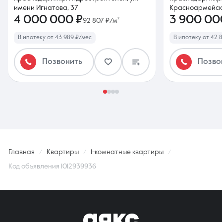
имени Игнатова, 37
Красноармейск
4 000 000 ₽
3 900 00
92 807 ₽/м²
В ипотеку от 43 989 ₽/мес
В ипотеку от 42 
Позвонить
Позво
Главная
Квартиры
1-комнатные квартиры
Код объявления 1012939936