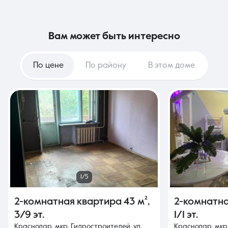
вам может быть интересно
По цене
По району
В этом доме
1/5
2-комнатная квартира
43 м²
,
2-комнатн
3/9 эт.
1/1 эт.
Краснодар, мкр. Гидростроителей, ул.
Краснодар, мкр.