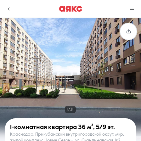
г. Краснодар
Избранное
Сравнение
0 объявлений
0 объявлений
Недвижимость
Услуги
1/21
1-комнатная квартира
36 м²
,
5/9 эт.
Краснодар, Прикубанский внутригородской округ, мкр.
О компании
Контакты
жилой комплекс Новые Сезоны, ул. Скандинавская, 1к2