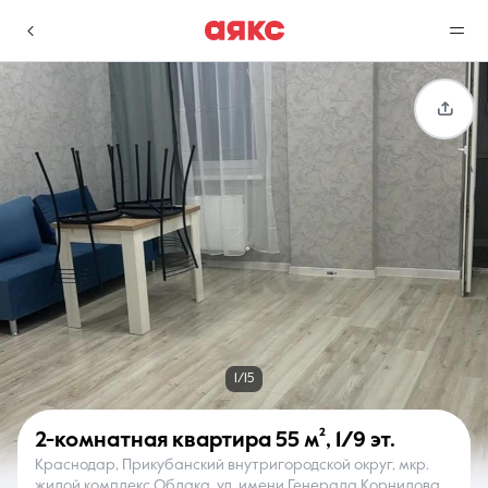
г. Краснодар
Избранное
Сравнение
0 объявлений
0 объявлений
Недвижимость
Услуги
1/15
2-комнатная квартира
55 м²
,
1/9 эт.
Краснодар, Прикубанский внутригородской округ, мкр.
О компании
Контакты
жилой комплекс Облака, ул. имени Генерала Корнилова,