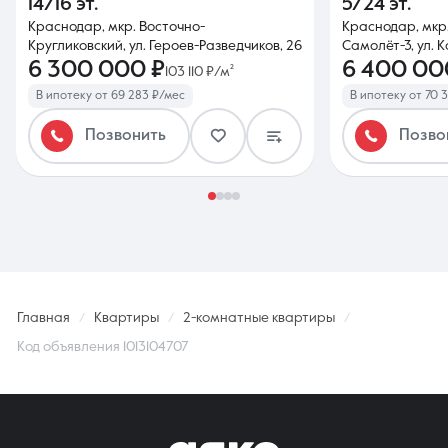
14/16 эт.
5/24 эт.
Краснодар, мкр. Восточно-
Краснодар, мкр
Кругликовский, ул. Героев-Разведчиков, 26
Самолёт-3, ул. 
6 300 000 ₽
6 400 00
103 110 ₽/м²
В ипотеку от 69 283 ₽/мес
В ипотеку от 70 
Позвонить
Позво
Главная
Квартиры
2-комнатные квартиры
Код объявления 1013104707