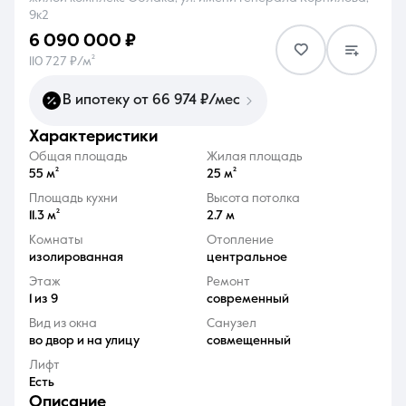
9к2
6 090 000 ₽
110 727 ₽/м²
В ипотеку от 66 974 ₽/мес
8 (861) 297-00-00
характеристики
Ежедневно с 08:30 до 20:00
Общая площадь
Жилая площадь
55 м²
25 м²
Площадь кухни
Высота потолка
11.3 м²
2.7 м
Комнаты
Отопление
изолированная
центральное
Этаж
Ремонт
1 из 9
современный
Вид из окна
Санузел
во двор и на улицу
совмещенный
Лифт
Есть
описание