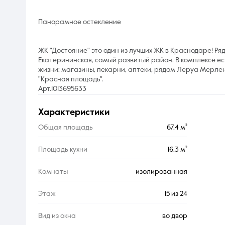
Панорамное остекление
ЖК "Достояние" это один из лучших ЖК в Краснодаре! Р
Екатерининская, самый развитый район. В комплексе ес
жизни: магазины, пекарни, аптеки, рядом Леруа Мерле
"Красная площадь".
Арт.1013695633
характеристики
Общая площадь
67.4 м²
Площадь кухни
16.3 м²
Комнаты
изолированная
Этаж
15 из 24
Вид из окна
во двор