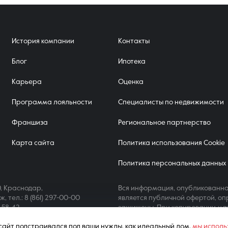
История компании
Контакты
Блог
Ипотека
Карьера
Оценка
Программа лояльности
Специалисты по недвижимости
Франшиза
Региональное партнерство
Карта сайта
Политика использования Cookie
Политика персональных данных
, Краснодар,
Вся информация, опубликованна
аж,
тел.: 8 (861) 297-00-00
является публичной офертой, оп
4-58-42
защищены. При копировании ма
ш сайт подстраивался под ваши нужды, как идеальный дом,
мы исполь