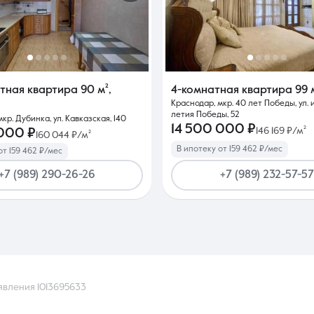
атная квартира
90 м²
,
4-комнатная квартира
99 
Краснодар, мкр. 40 лет Победы, ул.
летия Победы, 52
кр. Дубинка, ул. Кавказская, 140
14 500 000 ₽
146 169 ₽/м²
 000 ₽
160 044 ₽/м²
В ипотеку от 159 462 ₽/мес
от 159 462 ₽/мес
+7 (989) 290-26-26
+7 (989) 232-57-57
явления 1013695633