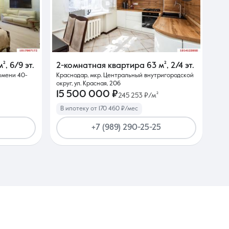
м²
,
6/9 эт.
2-комнатная квартира
63 м²
,
2/4 эт.
 имени 40-
Краснодар, мкр. Центральный внутригородской
округ, ул. Красная, 206
15 500 000 ₽
245 253 ₽/м²
В ипотеку от 170 460 ₽/мес
+7 (989) 290-25-25