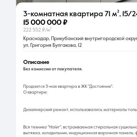
3-комнатная квартира
71 м²
,
15/2
О компании
15 000 000 ₽
222 552 ₽/м²
Краснодар, Прикубанский внутригородской округ
ул. Григория Булгакова, 12
описание
Без комиссии от покупателя.
Продается 3-ная квартира в ЖК "Достояние".
О квартире:
Дизайнерский ремонт, использовались мaтeриалы тольк
Вся техника "Наiеr", встраиваемая стиральная сушильн
вытяжка, холодильник, индукционная варочная панель, ф