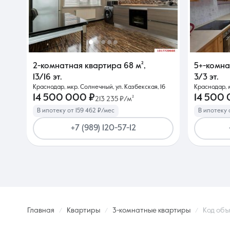
2-комнатная квартира
68 м²
,
5+-комн
13/16 эт.
3/3 эт.
Краснодар, мкр. Солнечный, ул. Казбекская, 16
Краснодар, м
14 500 000 ₽
14 500
213 235 ₽/м²
В ипотеку от 159 462 ₽/мес
В ипотеку 
+7 (989) 120-57-12
Главная
Квартиры
3-комнатные квартиры
Код объ