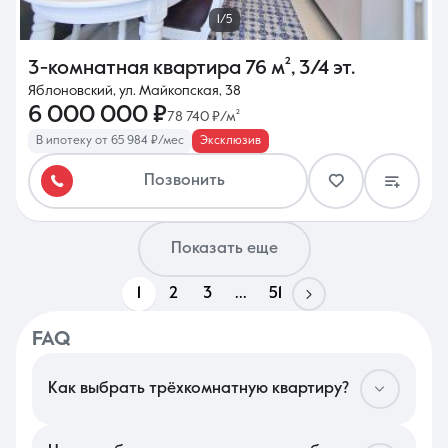
1/5
3-комнатная квартира
76 м²
,
3/4 эт.
Яблоновский, ул. Майкопская, 38
6 000 000 ₽
78 740 ₽/м²
В ипотеку от 65 984 ₽/мес
Эксклюзив
Позвонить
Показать еще
1
2
3
...
51
FAQ
Как выбрать трёхкомнатную квартиру?
В Краснодаре подбор просторного жилья стоит начать с
проверки социальной инфраструктуры: близость гимназий и