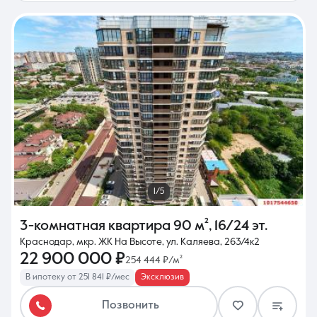
1/5
3-комнатная квартира
90 м²
,
16/24 эт.
Краснодар, мкр. ЖК На Высоте, ул. Каляева, 263/4к2
22 900 000 ₽
254 444 ₽/м²
В ипотеку от 251 841 ₽/мес
Эксклюзив
Позвонить