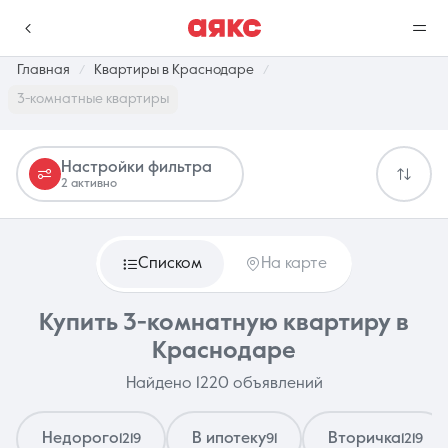
Главная
Квартиры в Краснодаре
3-комнатные квартиры
г. Краснодар
Настройки фильтра
2 активно
Избранное
Сравнение
0 объявлений
0 объявлений
Списком
На карте
Недвижимость
Услуги
Купить 3-комнатную квартиру в
Краснодаре
Найдено 1220 объявлений
О компании
Контакты
Недорого
В ипотеку
Вторичка
1219
91
1219