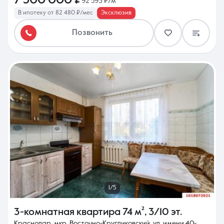
7 500 000 ₽
92 593 ₽/м²
В ипотеку от 82 480 ₽/мес
Эксклюзив
Позвонить
1/5
3-комнатная квартира
74 м²
,
3/10 эт.
Краснодар, мкр. Восточно-Кругликовский, ул. имени 40-