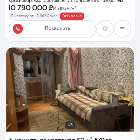
Краснодар, мкр. Достояние, ул. Григория Булгакова, 19к1
10 790 000 ₽
143 103 ₽/м²
В ипотеку от 118 662 ₽/мес
Эксклюзив
Позвонить
1/5