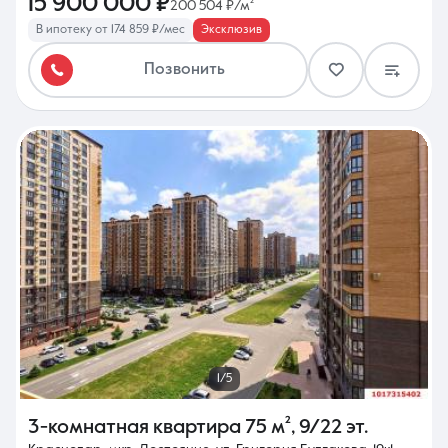
15 900 000 ₽
200 504 ₽/м²
В ипотеку от 174 859 ₽/мес
Эксклюзив
Позвонить
1/5
3-комнатная квартира
75 м²
,
9/22 эт.