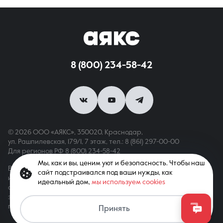
8 (800) 234-58-42
© 2026 ООО «АЯКС», 350020, Краснодар,
ул. Рашпилевская, 179/1, 7 этаж,
тел.: 8 (861) 297-00-00
Для регионов РФ
8 (800) 234-58-42
Мы, как и вы, ценим уют и безопасность. Чтобы наш
Вся информация, опубликованная на сайте, носит только
сайт подстраивался под ваши нужды, как
информационный характер и не является публичной офертой,
идеальный дом,
мы используем cookies
определяемой положениями ст. 437 ГК РФ. Все права
защищены. При копировании материалов с сайта
гиперссылка обязательна
Принять