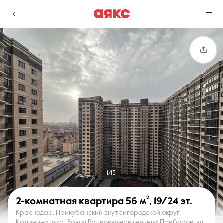
г. Краснодар
Избранное
Сравнение
0 объявлений
0 объявлений
Недвижимость
Услуги
1/13
2-комнатная квартира
56 м²
,
19/24 эт.
Краснодар, Прикубанский внутригородской округ,
О компании
Контакты
Калинино, мкр. Завод Радиоизмерительных Приборов, ул.