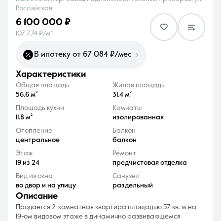
Российская
6 100 000 ₽
107 774 ₽/м²
В ипотеку от 67 084 ₽/мес
8 (861) 297-00-00
характеристики
Ежедневно с 08:30 до 20:00
Общая площадь
Жилая площадь
56.6 м²
31.4 м²
Площадь кухни
Комнаты
11.8 м²
изолированная
Отопление
Балкон
центральное
балкон
Этаж
Ремонт
19 из 24
предчистовая отделка
Вид из окна
Санузел
во двор и на улицу
раздельный
описание
Продается 2-комнатная квартира площадью 57 кв. м на
19-ом видовом этаже в динамично развивающемся