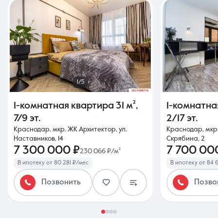
1/5
1-комнатная квартира
31 м²
,
1-комнатна
7/9 эт.
2/17 эт.
Краснодар, мкр. ЖК Архитектор, ул.
Краснодар, мкр.
Наставников, 14
Скрябина, 2
7 300 000 ₽
7 700 00
230 066 ₽/м²
В ипотеку от 80 281 ₽/мес
В ипотеку от 84 
Позвонить
Позво