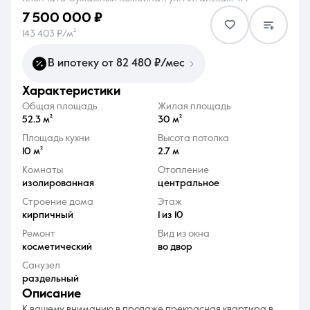
7 500 000 ₽
143 403 ₽/м²
В ипотеку от 82 480 ₽/мес
характеристики
8 (861) 297-00-00
Общая площадь
Жилая площадь
Ежедневно с 08:30 до 20:00
52.3 м²
30 м²
Площадь кухни
Высота потолка
10 м²
2.7 м
Комнаты
Отопление
изолированная
центральное
Строение дома
Этаж
кирпичный
1 из 10
Ремонт
Вид из окна
косметический
во двор
Санузел
раздельный
описание
К вашему вниманию в продаже прекрасная квартира в