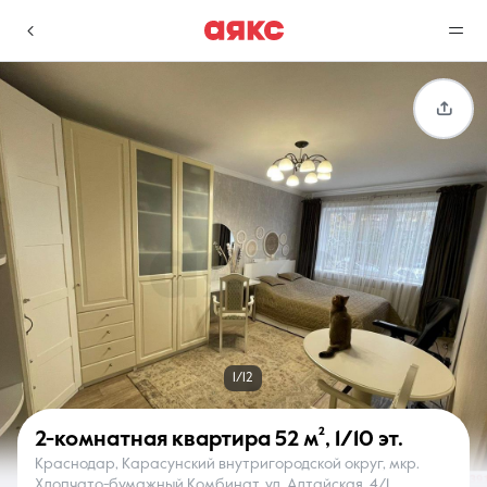
г. Краснодар
Избранное
Сравнение
0 объявлений
0 объявлений
Недвижимость
Услуги
1/12
2-комнатная квартира
52 м²
,
1/10 эт.
Краснодар, Карасунский внутригородской округ, мкр.
О компании
Контакты
Хлопчато-бумажный Комбинат, ул. Алтайская, 4/1