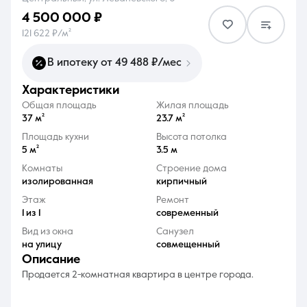
4 500 000 ₽
121 622 ₽/м²
В ипотеку от 49 488 ₽/мес
характеристики
8 (861) 297-00-00
Общая площадь
Жилая площадь
Ежедневно с 08:30 до 20:00
37 м²
23.7 м²
Площадь кухни
Высота потолка
5 м²
3.5 м
Комнаты
Строение дома
изолированная
кирпичный
Этаж
Ремонт
1 из 1
современный
Вид из окна
Санузел
на улицу
совмещенный
описание
Продается 2-комнатная квартира в центре города.