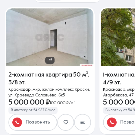
1/5
2-комнатная квартира
50 м²
,
1-комнатна
5/8 эт.
4/9 эт.
Краснодар, мкр. жилой комплекс Краски,
Краснодар, мкр.
ул. Краеведа Соловьёва, 6к5
Атарбекова, 47
5 000 000 ₽
5 000 00
100 000 ₽/м²
В ипотеку от 54 987 ₽/мес
В ипотеку от 54 
Позвонить
Позво