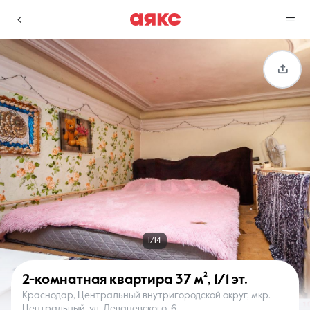
г. Краснодар
Избранное
Сравнение
0 объявлений
0 объявлений
Недвижимость
Услуги
1/14
2-комнатная квартира
37 м²
,
1/1 эт.
Краснодар, Центральный внутригородской округ, мкр.
О компании
Контакты
Центральный, ул. Леваневского, 6