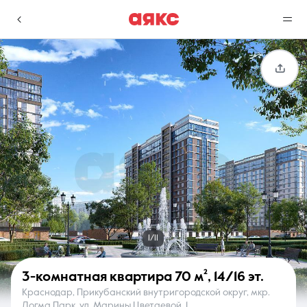
г. Краснодар
Избранное
Сравнение
0 объявлений
0 объявлений
Недвижимость
Услуги
1/11
3-комнатная квартира
70 м²
,
14/16 эт.
Краснодар, Прикубанский внутригородской округ, мкр.
О компании
Контакты
Догма Парк, ул. Марины Цветаевой, 1