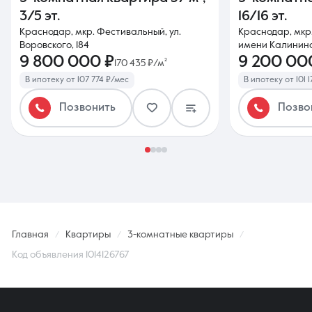
3/5 эт.
16/16 эт.
Краснодар, мкр. Фестивальный, ул.
Краснодар, мкр.
Воровского, 184
имени Калинина
9 800 000 ₽
9 200 00
170 435 ₽/м²
В ипотеку от 107 774 ₽/мес
В ипотеку от 101 
Позвонить
Позво
Главная
Квартиры
3-комнатные квартиры
Код объявления 1014126767