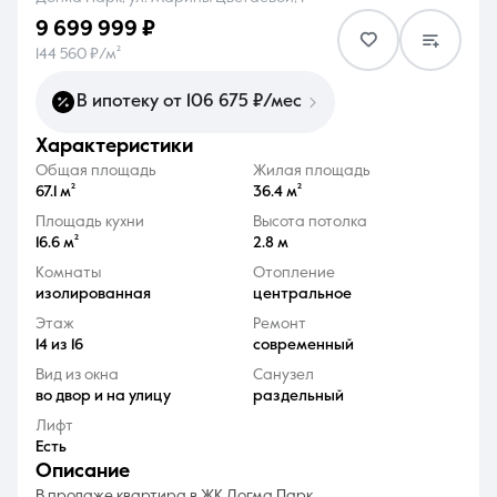
9 699 999 ₽
144 560 ₽/м²
В ипотеку от 106 675 ₽/мес
характеристики
8 (861) 297-00-00
Общая площадь
Жилая площадь
Ежедневно с 08:30 до 20:00
67.1 м²
36.4 м²
Площадь кухни
Высота потолка
16.6 м²
2.8 м
Комнаты
Отопление
изолированная
центральное
Этаж
Ремонт
14 из 16
современный
Вид из окна
Санузел
во двор и на улицу
раздельный
Лифт
Есть
описание
В продаже квартира в ЖК Догма Парк.