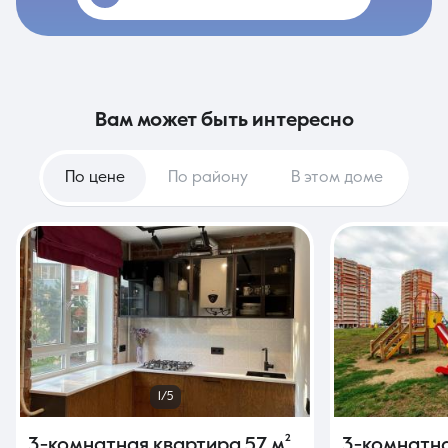
вам может быть интересно
По цене
По району
В этом доме
1/5
3-комнатная квартира
57 м²
,
3-комнатн