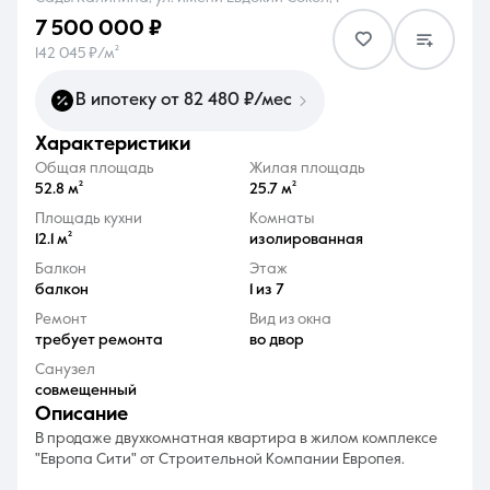
7 500 000 ₽
142 045 ₽/м²
В ипотеку от 82 480 ₽/мес
характеристики
8 (861) 297-00-00
Общая площадь
Жилая площадь
Ежедневно с 08:30 до 20:00
52.8 м²
25.7 м²
Площадь кухни
Комнаты
12.1 м²
изолированная
Балкон
Этаж
балкон
1 из 7
Ремонт
Вид из окна
требует ремонта
во двор
Санузел
совмещенный
описание
В продаже двухкомнатная квартира в жилом комплексе
"Европа Сити" от Строительной Компании Европея.