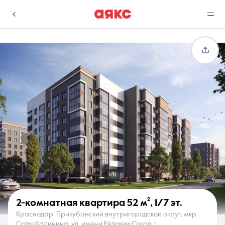
г. Краснодар
Избранное
Сравнение
0 объявлений
0 объявлений
Недвижимость
Услуги
1/6
2-комнатная квартира
52 м²
,
1/7 эт.
Краснодар, Прикубанский внутригородской округ, мкр.
О компании
Контакты
Сады Калинина, ул. имени Евдокии Сокол, 1