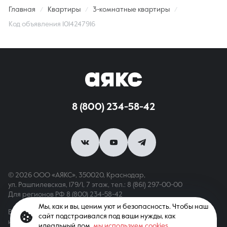
Главная
Квартиры
3-комнатные квартиры
Код объявления 1014247916
8 (800) 234-58-42
© 2026 ООО «АЯКС», 350020, Краснодар,
ул. Рашпилевская, 179/1, 7 этаж,
тел.: 8 (861) 297-00-00
Для регионов РФ
8 (800) 234-58-42
Мы, как и вы, ценим уют и безопасность. Чтобы наш
Вся информация, опубликованная на сайте, носит только
сайт подстраивался под ваши нужды, как
информационный характер и не является публичной офертой,
идеальный дом,
мы используем cookies