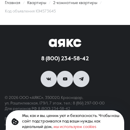
Главная
Квартиры
2-комнатные квартиры
Код объявления 1014573645
8 (800) 234-58-42
© 2026 ООО «АЯКС», 350020, Краснодар,
ул. Рашпилевская, 179/1, 7 этаж,
тел.: 8 (861) 297-00-00
Для регионов РФ
8 (800) 234-58-42
Мы, как и вы, ценим уют и безопасность. Чтобы наш
Вся информация, опубликованная на сайте, носит только
сайт подстраивался под ваши нужды, как
информационный характер и не является публичной офертой,
идеальный дом,
мы используем cookies