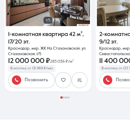
1/5
1-комнатная квартира
42 м²
,
2-комнатн
17/20 эт.
9/12 эт.
Краснодар, мкр. ЖК На Стахановской, ул.
Краснодар, мкр.
Стахановская, 1/5
Севастопольска
12 000 000 ₽
11 400 00
285 036 ₽/м²
В ипотеку от 131 969 ₽/мес
В ипотеку от 125
Позвонить
Позво