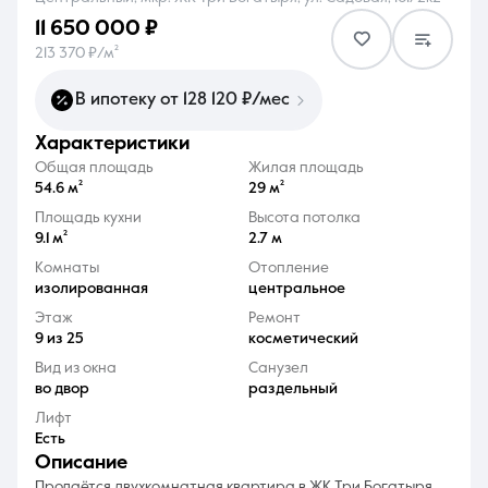
11 650 000 ₽
213 370 ₽/м²
В ипотеку от 128 120 ₽/мес
характеристики
8 (861) 297-00-00
Общая площадь
Жилая площадь
Ежедневно с 08:30 до 20:00
54.6 м²
29 м²
Площадь кухни
Высота потолка
9.1 м²
2.7 м
Комнаты
Отопление
изолированная
центральное
Этаж
Ремонт
9 из 25
косметический
Вид из окна
Санузел
во двор
раздельный
Лифт
Есть
описание
Продаётся двухкомнатная квартира в ЖК Три Богатыря.