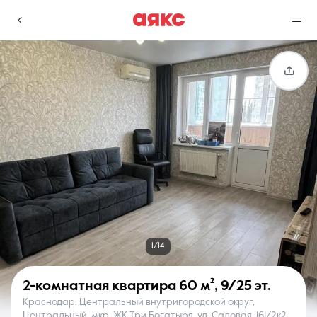
г. Краснодар
Избранное
Сравнение
0 объявлений
0 объявлений
Недвижимость
Услуги
1/14
2-комнатная квартира
60 м²
,
9/25 эт.
Краснодар, Центральный внутригородской округ,
О компании
Контакты
Центральный, мкр. ЖК Три Богатыря, ул. Садовая, 161/2к2