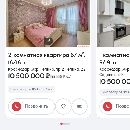
1/5
2-комнатная квартира
67 м²
,
1-комнатна
16/16 эт.
9/19 эт.
Краснодар, мкр. Репино, пр-д Репина, 22
Краснодар, мкр.
10 500 000 ₽
Садовая, 159
155 556 ₽/м²
10 500 0
В ипотеку от 115 473 ₽/мес
В ипотеку от 115 
Позвонить
Позво