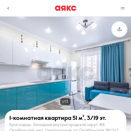
г. Краснодар
Избранное
Сравнение
0 объявлений
0 объявлений
Недвижимость
Услуги
1/13
1-комнатная квартира
51 м²
,
3/19 эт.
Краснодар, Западный внутригородской округ, ЖК
О компании
Контакты
Октябрьский, мкр. Центральный, ул. Октябрьская, 181/2к3