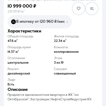
10 999 000 ₽
231 071 ₽/м²
В ипотеку от 120 960 ₽/мес
характеристики
8 (861) 297-00-00
Общая площадь
Жилая площадь
Ежедневно с 08:30 до 20:00
47.6 м²
22.34 м²
Площадь кухни
Комнаты
14.37 м²
изолированная
Отопление
Этаж
центральное
3 из 19
Ремонт
Санузел
дизайнерский
совмещенный
Лифт
Есть
описание
Продается однокомнатная квартира в ЖК "на
Октябрьской". Застройщик: НефтеСтройИндустрия Юг.