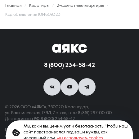
Главная
Квартиры
2-комнатные квартиры
Код объявления 1014609323
8 (800) 234-58-42
© 2026 ООО «АЯКС», 350020, Краснодар,
ул. Рашпилевская, 179/1, 7 этаж,
тел.: 8 (861) 297-00-00
Для регионов РФ
8 (800) 234-58-42
Мы, как и вы, ценим уют и безопасность. Чтобы наш
Вся информация, опубликованная на сайте, носит только
сайт подстраивался под ваши нужды, как
информационный характер и не является публичной офертой,
идеальный дом,
мы используем cookies