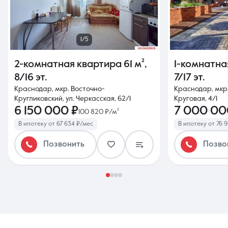
1/5
2-комнатная квартира
61 м²
,
1-комнатна
8/16 эт.
7/17 эт.
Краснодар, мкр. Восточно-
Краснодар, мкр.
Кругликовский, ул. Черкасская, 62/1
Круговая, 4/1
6 150 000 ₽
7 000 00
100 820 ₽/м²
В ипотеку от 67 634 ₽/мес
В ипотеку от 76 
Позвонить
Позво