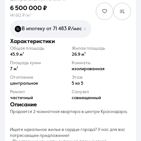
6 500 000 ₽
141 612 ₽/м²
В ипотеку от 71 483 ₽/мес
характеристики
8 (861) 297-00-00
Общая площадь
Жилая площадь
Ежедневно с 08:30 до 20:00
45.9 м²
26.9 м²
Площадь кухни
Комнаты
7 м²
изолированная
Отопление
Этаж
центральное
5 из 5
Ремонт
Санузел
частичный
совмещенный
описание
Продается 2-комнатная квартира в центре Краснодара.
Ищете идеальное жилье в сердце города? У нас для вас
потрясающее предложение!