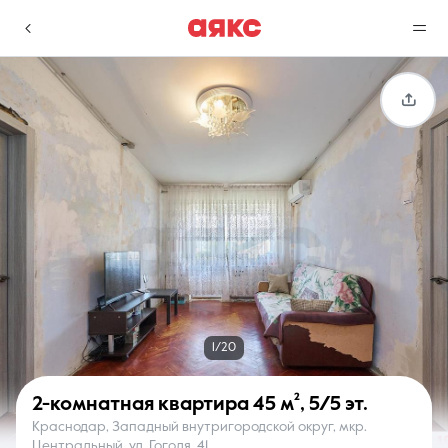
г. Краснодар
Избранное
Сравнение
0 объявлений
0 объявлений
Недвижимость
Услуги
1/20
2-комнатная квартира
45 м²
,
5/5 эт.
Краснодар, Западный внутригородской округ, мкр.
О компании
Контакты
Центральный, ул. Гоголя, 41