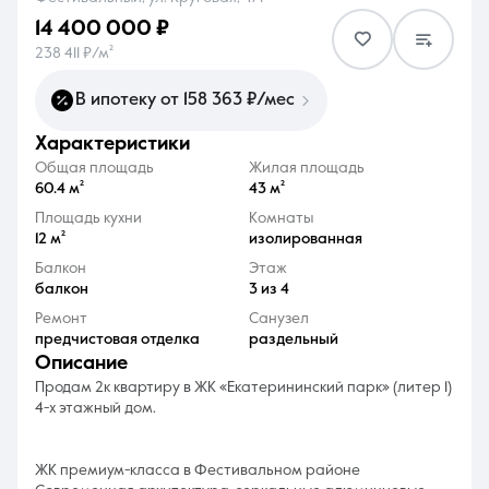
14 400 000 ₽
238 411 ₽/м²
В ипотеку от 158 363 ₽/мес
характеристики
8 (861) 297-00-00
Общая площадь
Жилая площадь
Ежедневно с 08:30 до 20:00
60.4 м²
43 м²
Площадь кухни
Комнаты
12 м²
изолированная
Балкон
Этаж
балкон
3 из 4
Ремонт
Санузел
предчистовая отделка
раздельный
описание
Продам 2к квартиру в ЖК «Екатерининский парк» (литер 1)
4-х этажный дом.
ЖК премиум-класса в Фестивальном районе