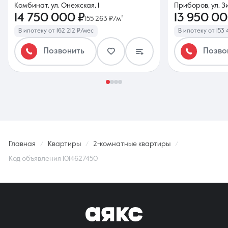
Комбинат, ул. Онежская, 1
Приборов, ул. З
14 750 000 ₽
13 950 00
155 263 ₽/м²
В ипотеку от 162 212 ₽/мес
В ипотеку от 153 
Позвонить
Позво
Главная
Квартиры
2-комнатные квартиры
Код объявления 1014627450