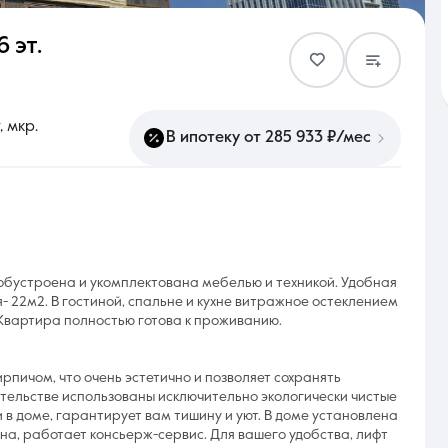
6 эт.
Контакты
 мкр.
В ипотеку от 285 933 ₽/мес
8 (861) 297-00-00
Ежедневно с 08:30 до 20:00
обустроена и укомплектована мебелью и техникой. Удобная
- 22м2. В гостиной, спальне и кухне витражное остеклением
 Квартира полностью готова к проживанию.
пичом, что очень эстетично и позволяет сохранять
тельстве использованы исключительно экологически чистые
в доме, гарантирует вам тишину и уют. В доме установлена
а, работает консьерж-сервис. Для вашего удобства, лифт