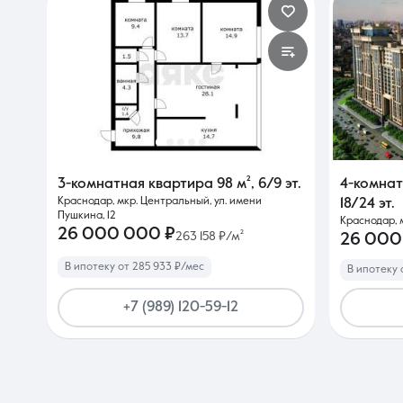
3-комнатная квартира
98 м²
,
6/9 эт.
4-комна
Краснодар, мкр. Центральный, ул. имени
18/24 эт.
Пушкина, 12
Краснодар, м
26 000 000 ₽
263 158 ₽/м²
26 000
В ипотеку от 285 933 ₽/мес
В ипотеку 
+7 (989) 120-59-12