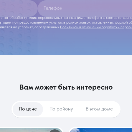
Телефон
ие на обработку моих персональных данных (имя, телефон) в соответствии
льтации по предоставляемым услугам в рамках заявок, оставленных формой 
ляется на условиях, определенных
Политикой в отношении обработки персо
вам может быть интересно
По цене
По району
В этом доме