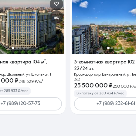
тная квартира
104 м²
,
3-комнатная квартира
102
22/24 эт.
кр. Школьный, ул. Школьная, 1
Краснодар, мкр. Центральный, ул. Б
2к2
 000 ₽
248 329 ₽/м²
25 500 000 ₽
250 000 ₽/
от 285 933 ₽/мес
В ипотеку от 280 434 ₽/мес
+7 (989) 120-57-75
+7 (989) 232-61-61