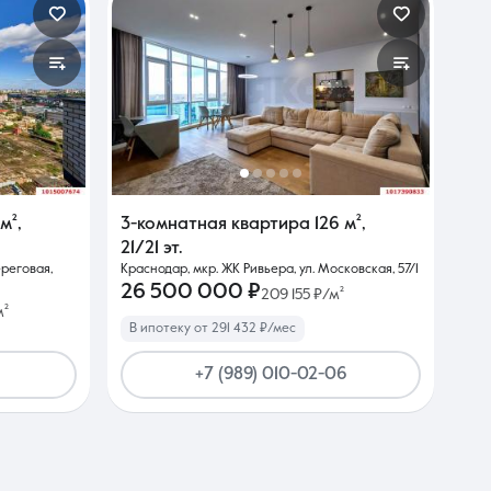
 м²
,
3-комнатная квартира
126 м²
,
21/21 эт.
ереговая,
Краснодар, мкр. ЖК Ривьера, ул. Московская, 57/1
26 500 000 ₽
209 155 ₽/м²
м²
В ипотеку от 291 432 ₽/мес
+7 (989) 010-02-06