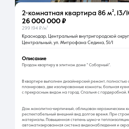
2-комнатная квартира
86 м²
,
13/1
О компании
26 000 000 ₽
299 194 ₽/м²
Краснодар, Центральный внутригородской округ,
Центральный, ул. Митрофана Седина, 51/1
описание
Продам квартиру в элитном доме " Соборный".
В квартире выполнен дизайнерский ремонт, полностью 
планировка, две изолированные комнаты, больная кухня
с прекрасным видом на город. Спальня с гардеробной.
Дом монолитно-кирпичный, облицован керамическим кир
респектабельный внешний вид долгое время. При строи
материалы. Повышенная степень шумо-и теплоизоляции 
автоматизированная система видеонаблюдения и охран