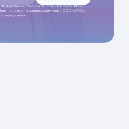
 с Федеральным законом от 27.07.2006 №152-ФЗ «О
обратной связи на официальном сайте ООО «АЯКС».
нальных данных