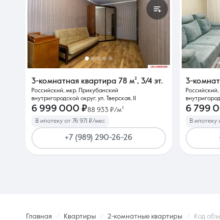
3-комнатная квартира
78 м²
,
3/4 эт.
3-комна
Российский, мкр. Прикубанский
Российский,
внутригородской округ, ул. Тверская, 11
внутригородс
6 999 000 ₽
6 799 
88 933 ₽/м²
В ипотеку от 76 971 ₽/мес
В ипотеку 
+7 (989) 290-26-26
Главная
Квартиры
2-комнатные квартиры
Код объ