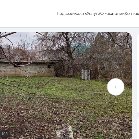
Недвижимость
Услуги
О компании
Конта
Избранное
0 объявлений
Услуги
1/15