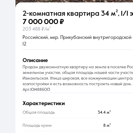
2-комнатная квартира
34 м²
,
1/1 э
О компании
7 000 000 ₽
203 488 ₽/м²
Российский, мкр. Прикубанский внутригородской о
12
описание
Продам двухкомнатную квартиру на земле в поселке Р
земельном участке, общая площадь нашей части участка
Измаильская. Улица широкая, все коммуникации централ
хозпостройки и есть возможность построить новый дом. 
Арт.1014886013
характеристики
Общая площадь
34.4 м²
Площадь кухни
8 м²