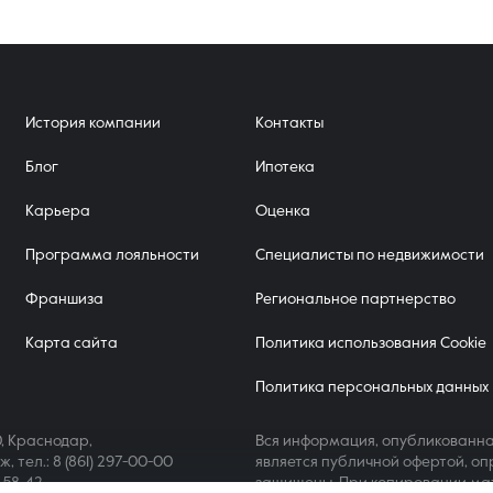
История компании
Контакты
Блог
Ипотека
Карьера
Оценка
Программа лояльности
Специалисты по недвижимости
Франшиза
Региональное партнерство
Карта сайта
Политика использования Cookie
Политика персональных данных
, Краснодар,
Вся информация, опубликованна
аж,
тел.: 8 (861) 297-00-00
является публичной офертой, оп
4-58-42
защищены. При копировании ма