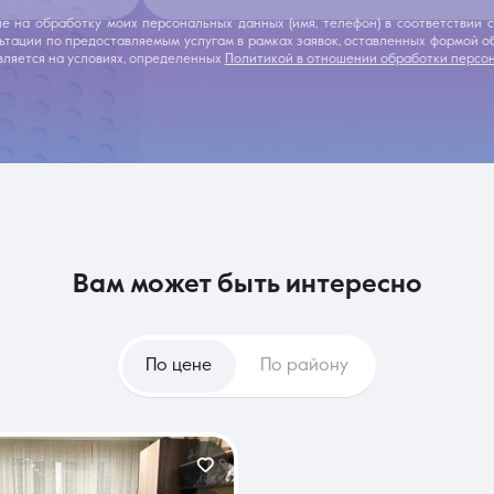
ие на обработку моих персональных данных (имя, телефон) в соответствии
льтации по предоставляемым услугам в рамках заявок, оставленных формой 
ляется на условиях, определенных
Политикой в отношении обработки персо
вам может быть интересно
По цене
По району