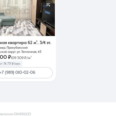
тная квартира
62 м²
,
3/4 эт.
 мкр. Прикубанский
кой округ, ул. Тепличная, 43
000 ₽
109 309 ₽/м²
от 74 771 ₽/мес
+7 (989) 010-02-06
явления 1014886013