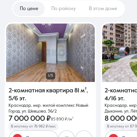
По цене
По району
В этом доме
1/5
2-комнатная квартира
81 м²
,
2-комнатн
5/6 эт.
4/16 эт.
Краснодар, мкр. жилой комплекс Новый
Краснодар, мкр
Город, ул. Шевцова, 36/2
Дыхание, ул. Лё
7 000 000 ₽
8 000 00
85 890 ₽/м²
В ипотеку от 76 982 ₽/мес
В ипотеку от 87 