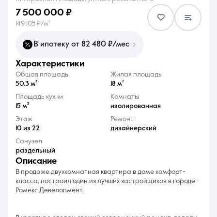
7 500 000 ₽
149 105 ₽/м²
В ипотеку от 82 480 ₽/мес
характеристики
8 (861) 297-00-00
Общая площадь
Жилая площадь
Ежедневно с 08:30 до 20:00
50.3 м²
18 м²
Площадь кухни
Комнаты
15 м²
изолированная
Этаж
Ремонт
10 из 22
дизайнерский
Санузел
раздельный
описание
В продаже двухкомнатная квартира в доме комфорт-
класса, построил один из лучших застройщиков в городе -
Ромекс Девелопмент.