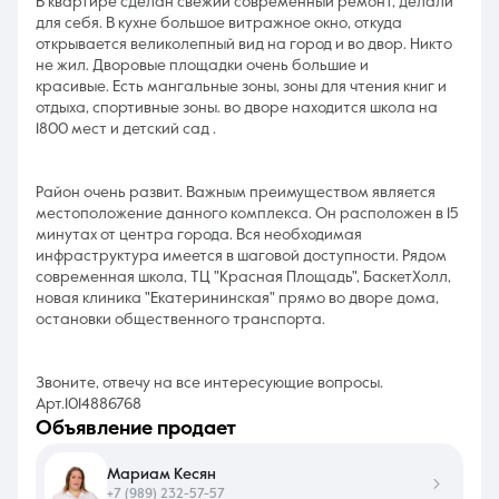
В квартире сделан свежий современный ремонт, делали
для себя. В кухне большое витражное окно, откуда
открывается великолепный вид на город и во двор. Никто
не жил. Дворовые площадки очень большие и
красивые. Есть мангальные зоны, зоны для чтения книг и
отдыха, спортивные зоны. во дворе находится школа на
1800 мест и детский сад .
Район очень развит. Важным преимуществом является
местоположение данного комплекса. Он расположен в 15
минутах от центра города. Вся необходимая
инфраструктура имеется в шаговой доступности. Рядом
современная школа, ТЦ "Красная Площадь", БаскетХолл,
новая клиника "Екатерининская" прямо во дворе дома,
остановки общественного транспорта.
Звоните, отвечу на все интересующие вопросы.
Арт.1014886768
объявление продает
Мариам Кесян
+7 (989) 232-57-57