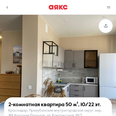
г. Краснодар
Избранное
Сравнение
0 объявлений
0 объявлений
Недвижимость
Услуги
1/15
2-комнатная квартира
50 м²
,
10/22 эт.
Краснодар, Прикубанский внутригородской округ, мкр.
О компании
Контакты
ЖК Красная Площадь, ул. Конгрессная, 19/3