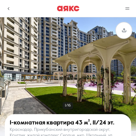
г. Краснодар
Избранное
Сравнение
0 объявлений
0 объявлений
Недвижимость
Услуги
1/16
1-комнатная квартира
43 м²
,
11/24 эт.
Краснодар, Прикубанский внутригородской округ,
О компании
Контакты
Круглик, жилой комплекс Сердце, мкр. Школьный, ул.