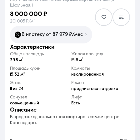
Школьная, 1
8 000 000 ₽
201 005 ₽/м²
В ипотеку от 87 979 ₽/мес
8 (861) 297-00-00
характеристики
Ежедневно с 08:30 до 20:00
Общая площадь
Жилая площадь
39.8 м²
15.6 м²
Площадь кухни
Комнаты
15.32 м²
изолированная
Этаж
Ремонт
11 из 24
предчистовая отделка
Санузел
Лифт
совмещенный
Есть
описание
В продаже однокомнатная квартира в самом центре
Краснодара.