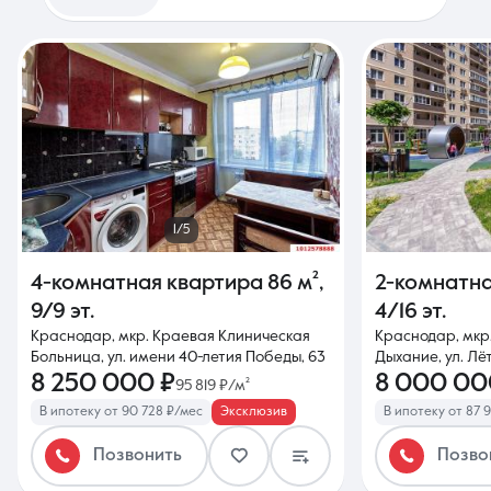
1/5
4-комнатная квартира
86 м²
,
2-комнатн
9/9 эт.
4/16 эт.
Краснодар, мкр. Краевая Клиническая
Краснодар, мкр
Больница, ул. имени 40-летия Победы, 63
Дыхание, ул. Лё
8 250 000 ₽
8 000 00
95 819 ₽/м²
В ипотеку от 90 728 ₽/мес
Эксклюзив
В ипотеку от 87 
Позвонить
Позво