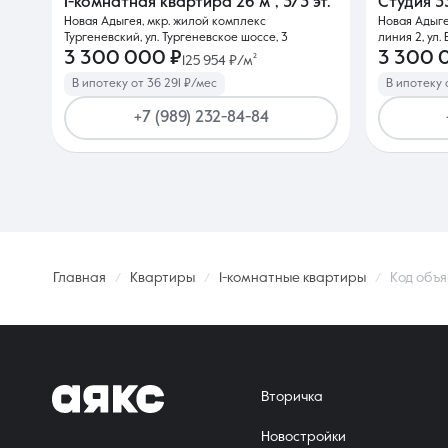
1-комнатная квартира
26 м²
,
3/3 эт.
Студия
3
Новая Адыгея, мкр. жилой комплекс
Новая Адыге
Тургеневский, ул. Тургеневское шоссе, 3
линия 2, ул.
3 300 000 ₽
3 300 
125 954 ₽/м²
В ипотеку от 36 291 ₽/мес
В ипотеку 
+7 (989) 232-84-84
Главная
Квартиры
1-комнатные квартиры
Код объя
Вторичка
Новостройки