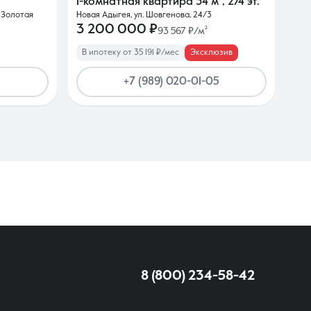
1-комнатная квартира
34 м²
,
2/4 эт.
 Золотая
Новая Адыгея, ул. Шовгенова, 24/3
3 200 000 ₽
93 567 ₽/м²
В ипотеку от 35 191 ₽/мес
Эксклюзив
+7 (989) 020-01-05
8 (800) 234-58-42