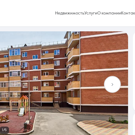
Недвижимость
Услуги
О компании
Конта
Избранное
0 объявлений
Услуги
1/6