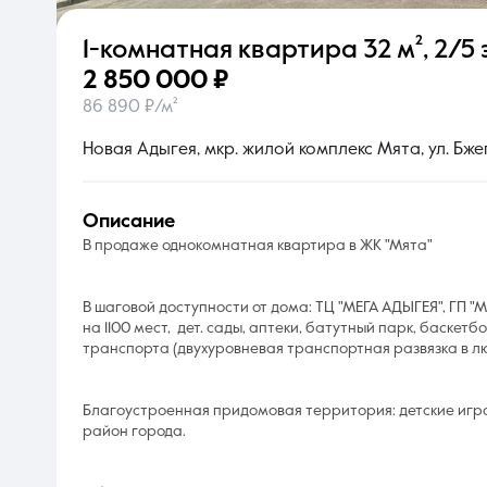
1-комнатная квартира
32 м²
,
2/5 
О компании
2 850 000 ₽
86 890 ₽/м²
Новая Адыгея, мкр. жилой комплекс Мята, ул. Бже
описание
В продаже однокомнатная квартира в ЖК "Мята"
В шаговой доступности от дома: ТЦ "МЕГА АДЫГЕЯ", ГП "
на 1100 мест, дет. сады, аптеки, батутный парк, баске
транспорта (двухуровневая транспортная развязка в л
Благоустроенная придомовая территория: детские игро
район города.