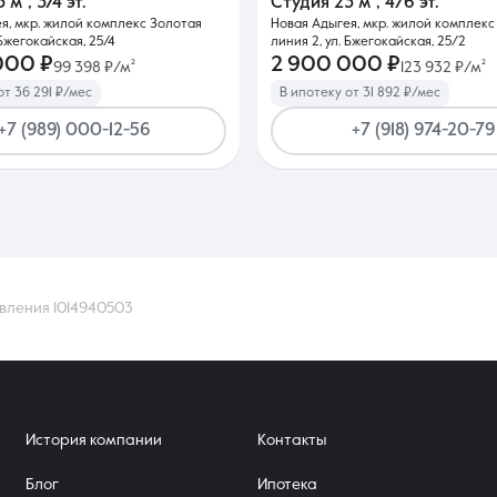
3 м²
,
3/4 эт.
Студия
23 м²
,
4/6 эт.
я, мкр. жилой комплекс Золотая
Новая Адыгея, мкр. жилой комплекс
 Бжегокайская, 25/4
линия 2, ул. Бжегокайская, 25/2
000 ₽
2 900 000 ₽
99 398 ₽/м²
123 932 ₽/м²
от 36 291 ₽/мес
В ипотеку от 31 892 ₽/мес
+7 (989) 000-12-56
+7 (918) 974-20-79
вления 1014940503
История компании
Контакты
Блог
Ипотека