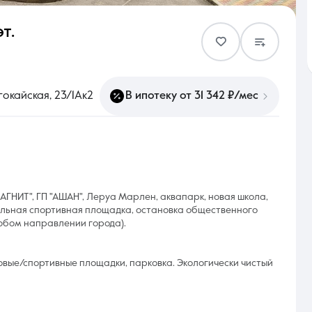
эт.
Контакты
гокайская, 23/1Ак2
В ипотеку от 31 342 ₽/мес
8 (861) 297-00-00
Ежедневно с 08:30 до 20:00
МАГНИТ", ГП "АШАН", Леруа Марлен, аквапарк, новая школа,
тбольная спортивная площадка, остановка общественного
юбом направлении города).
вые/спортивные площадки, парковка. Экологически чистый