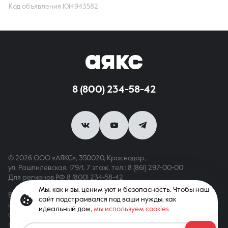
Код объявления 1014943582
8 (800) 234-58-42
© 2026 ООО «АЯКС», 350020, Краснодар,
ул. Рашпилевская, 179/1, 7 этаж,
тел.: 8 (861) 297-00-00
Для регионов РФ
8 (800) 234-58-42
Мы, как и вы, ценим уют и безопасность. Чтобы наш
Вся информация, опубликованная на сайте, носит только
сайт подстраивался под ваши нужды, как
информационный характер и не является публичной офертой,
идеальный дом,
мы используем cookies
определяемой положениями ст. 437 ГК РФ. Все права
защищены. При копировании материалов с сайта