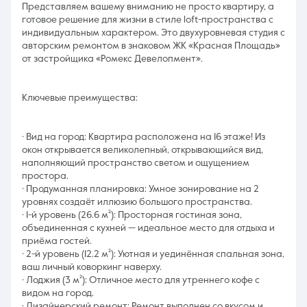
Представляем вашему вниманию не просто квартиру, а
готовое решение для жизни в стиле loft-пространства с
индивидуальным характером. Это двухуровневая студия с
авторским ремонтом в знаковом ЖК «Красная Площадь»
от застройщика «Ромекс Девелопмент».
Ключевые преимущества:
· Вид на город: Квартира расположена на 16 этаже! Из
окон открывается великолепный, открывающийся вид,
наполняющий пространство светом и ощущением
простора.
· Продуманная планировка: Умное зонирование на 2
уровнях создаёт иллюзию большого пространства.
· 1-й уровень (26.6 м²): Просторная гостиная зона,
объединенная с кухней — идеальное место для отдыха и
приёма гостей.
· 2-й уровень (12.2 м²): Уютная и уединённая спальная зона,
ваш личный коворкинг наверху.
· Лоджия (3 м²): Отличное место для утреннего кофе с
видом на город.
· Дизайнерский ремонт: Ремонт выполнен со вкусом и