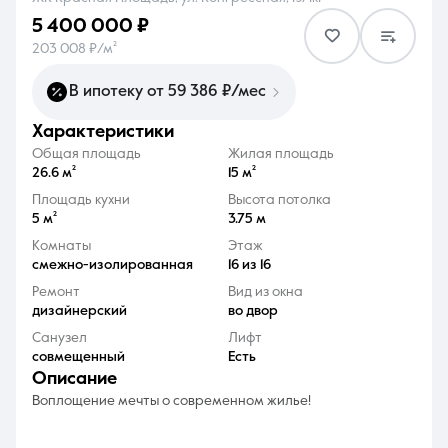
5 400 000 ₽
203 008 ₽/м²
В ипотеку от 59 386 ₽/мес
характеристики
8 (861) 297-00-00
Общая площадь
Жилая площадь
Ежедневно с 08:30 до 20:00
26.6 м²
15 м²
Площадь кухни
Высота потолка
5 м²
3.75 м
Комнаты
Этаж
смежно-изолированная
16 из 16
Ремонт
Вид из окна
дизайнерский
во двор
Санузел
Лифт
совмещенный
Есть
описание
Воплощение мечты о современном жилье!