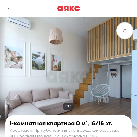
г. Краснодар
Избранное
Сравнение
0 объявлений
0 объявлений
Недвижимость
Услуги
1/12
1-комнатная квартира
0 м²
,
16/16 эт.
Краснодар, Прикубанский внутригородской округ, мкр.
О компании
Контакты
ЖК Красная Площадь, ул. Конгрессная, 19/1к1