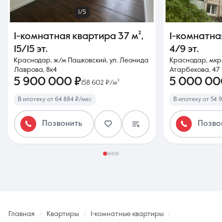
1/5
1-комнатная квартира
37 м²
,
1-комнатна
15/15 эт.
4/9 эт.
Краснодар, ж/м Пашковский, ул. Леонида
Краснодар, мкр.
Лаврова, 8к4
Атарбекова, 47
5 900 000 ₽
5 000 00
158 602 ₽/м²
В ипотеку от 64 884 ₽/мес
В ипотеку от 54 
Позвонить
Позво
Главная
Квартиры
1-комнатные квартиры