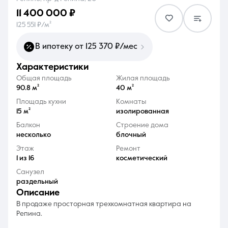
11 400 000 ₽
125 551 ₽/м²
В ипотеку от 125 370 ₽/мес
характеристики
8 (861) 297-00-00
Общая площадь
Жилая площадь
Ежедневно с 08:30 до 20:00
90.8 м²
40 м²
Площадь кухни
Комнаты
15 м²
изолированная
Балкон
Строение дома
несколько
блочный
Этаж
Ремонт
1 из 16
косметический
Санузел
раздельный
описание
В продаже просторная трехкомнатная квартира на
Репина.