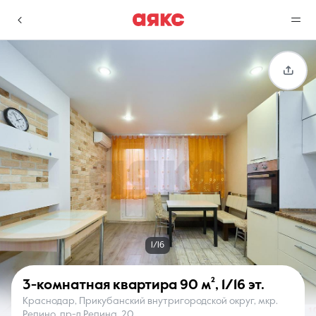
г. Краснодар
Избранное
Сравнение
0 объявлений
0 объявлений
Недвижимость
Услуги
1/16
3-комнатная квартира
90 м²
,
1/16 эт.
Краснодар, Прикубанский внутригородской округ, мкр.
О компании
Контакты
Репино, пр-д Репина, 20