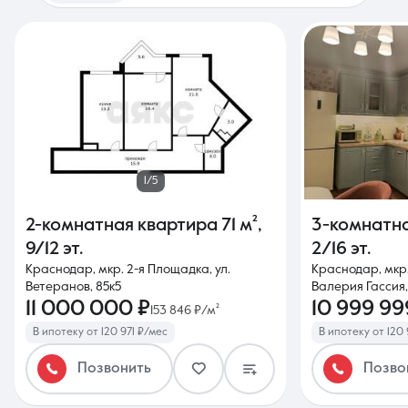
1/5
2-комнатная квартира
71 м²
,
3-комнатн
9/12 эт.
2/16 эт.
Краснодар, мкр. 2-я Площадка, ул.
Краснодар, мкр.
Ветеранов, 85к5
Валерия Гассия,
11 000 000 ₽
10 999 99
153 846 ₽/м²
В ипотеку от 120 971 ₽/мес
В ипотеку от 120 
Позвонить
Позво