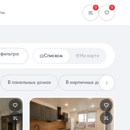
0
0
кты
 фильтра
Списком
На карте
Сравнение
0 объявлений
В панельных домах
В кирпичных домах
2