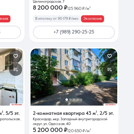
Целиноградская, 7
8 200 000 ₽
125 960 ₽/м²
юзив
В ипотеку от 90 179 ₽/мес
Эксклюзив
4
+7 (989) 290-25-25
м²
,
5/5 эт.
2-комнатная квартира
43 м²
,
2/5 эт.
вропольская,
Краснодар, мкр. Западный внутригородской
округ, ул. Одесская, 40
5 200 000 ₽
120 650 ₽/м²