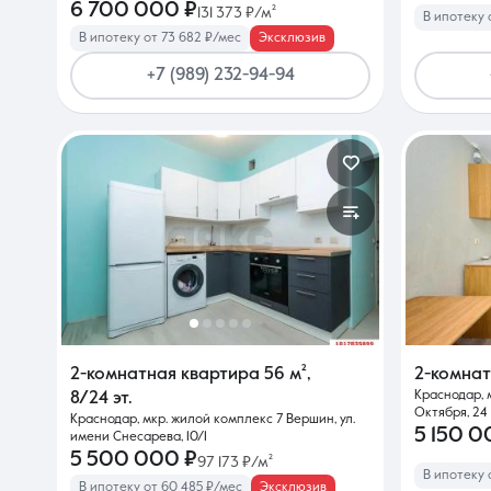
6 700 000 ₽
131 373 ₽/м²
В ипотеку 
В ипотеку от 73 682 ₽/мес
Эксклюзив
+7 (989) 232-94-94
2-комнатная квартира
56 м²
,
2-комна
Краснодар, 
8/24 эт.
Октября, 24
Краснодар, мкр. жилой комплекс 7 Вершин, ул.
5 150 0
имени Снесарева, 10/1
5 500 000 ₽
97 173 ₽/м²
В ипотеку 
В ипотеку от 60 485 ₽/мес
Эксклюзив