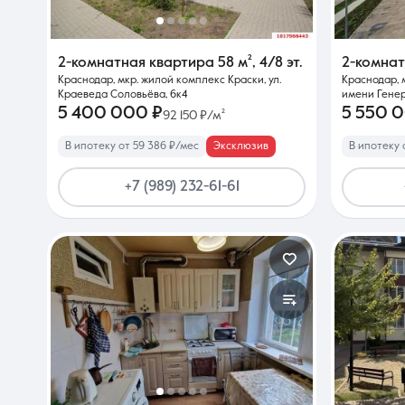
2-комнатная квартира
58 м²
,
4/8 эт.
2-комна
Краснодар, мкр. жилой комплекс Краски, ул.
Краснодар, 
Краеведа Соловьёва, 6к4
имени Генер
5 400 000 ₽
5 550 
92 150 ₽/м²
В ипотеку от 59 386 ₽/мес
Эксклюзив
В ипотеку 
+7 (989) 232-61-61