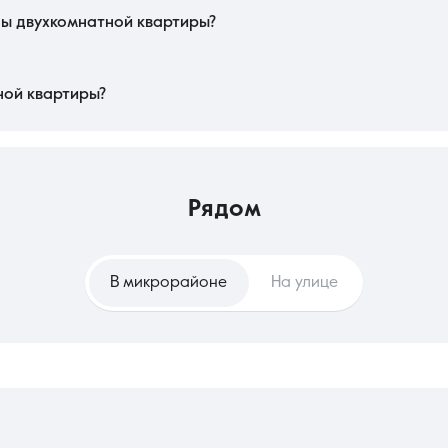
мости и снижает будущие платежи.
ды двухкомнатной квартиры?
РН, подтверждающая право собственности и отсутствие арестов. Покупателю 
итального ремонта. В рамках этого сегмента важно убедиться в отсутстви
блем с регистрацией прав.
ной квартиры?
вестицией в стабильность, позволяющей создать индивидуальный интерьер и
т капитал. Съем же в этом сегменте выгоден для тех, кто сохраняет мобиль
ты без сложного процесса продажи актива.
рядом
В микрорайоне
На улице