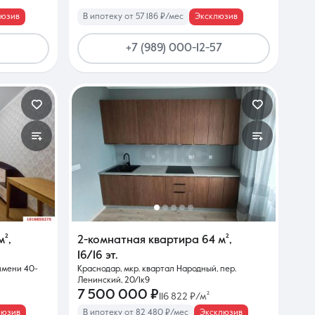
люзив
В ипотеку от 57 186 ₽/мес
Эксклюзив
5
+7 (989) 000-12-57
м²
,
2-комнатная квартира
64 м²
,
16/16 эт.
 имени 40-
Краснодар, мкр. квартал Народный, пер.
Ленинский, 20/1к9
7 500 000 ₽
116 822 ₽/м²
люзив
В ипотеку от 82 480 ₽/мес
Эксклюзив