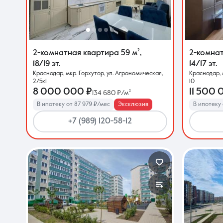
О компании
2-комнатная квартира
59 м²
,
2-комна
18/19 эт.
14/17 эт.
Краснодар, мкр. Горхутор, ул. Агрономическая,
Краснодар, 
2/5к1
10
8 000 000 ₽
11 500 
134 680 ₽/м²
В ипотеку от 87 979 ₽/мес
Эксклюзив
В ипотеку 
+7 (989) 120-58-12