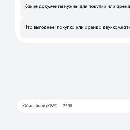
доме также увеличивает рыночную привлекательность недвижи
Какие документы нужны для покупки или арен
Для заключения сделки необходима актуальная выписка из ЕГ
супруга и отсутствие задолженностей по взносам в фонд кап
помещений с планом БТИ, чтобы в дальнейшем не возникло про
Что выгоднее: покупка или аренда двухкомнат
Приобретение собственного жилья является долгосрочной ин
объект часто сопоставима с арендным платежом, но формируе
позволяет быстро сменить локацию при изменении места рабо
Юбилейный (ЮМР)
2398