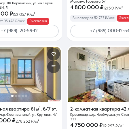
Максима Горького, 57
кр. ЖК Керченский, ул. им. Героя
4 800 000 ₽
И., 5
121 519 ₽/м²
000 ₽
152 057 ₽/м²
В ипотеку от 52 787 ₽/мес
Экскл
от 93 478 ₽/мес
Эксклюзив
+7 (989) 120-59-12
+7 (989) 000-12-5
тная квартира
61 м²
,
6/7 эт.
2-комнатная квартира
42 
кр. Фестивальный, ул. Круговая, 4/1
Краснодар, мкр. Черёмушки, ул. Ста
222
 000 ₽
278 232 ₽/м²
4 750 000 ₽
112 293 ₽/м²