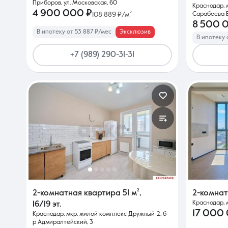
Приборов, ул. Московская, 60
Краснодар, м
4 900 000 ₽
108 889 ₽/м²
Сарабеева В.
8 500 
В ипотеку от 53 887 ₽/мес
Эксклюзив
В ипотеку 
+7 (989) 290-31-31
2-комнатная квартира
51 м²
,
2-комна
Краснодар, м
16/19 эт.
17 000
Краснодар, мкр. жилой комплекс Дружный-2, б-
р Адмиралтейский, 3