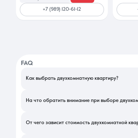
+7 (989) 120-61-12
FAQ
Как выбрать двухкомнатную квартиру?
В Краснодаре подбор стоит начать с анализа микрорайона и 
планировки — популярные «бабочки» на две стороны обеспечив
чтобы окна не выходили в стену соседнего дома.
На что обратить внимание при выборе двухко
Изучите состояние инженерных сетей и напор воды, особенно 
наличие достаточного количества парковочных мест во двор
решает коммунальные вопросы жильцов в данном квартале.
От чего зависит стоимость двухкомнатной ква
Цена на локальном рынке во многом определяется стадией 
вариантов в предчистовом состоянии. Также на прайс влияет 