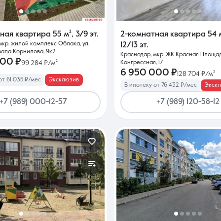
тная квартира
55 м²
,
3/9 эт.
2-комнатная квартира
54 
мкр. жилой комплекс Облака, ул.
12/13 эт.
ала Корнилова, 9к2
Краснодар, мкр. ЖК Красная Площадь
000 ₽
99 284 ₽/м²
Конгрессная, 17
6 950 000 ₽
128 704 ₽/м²
от 61 035 ₽/мес
Эксклюзив
В ипотеку от 76 432 ₽/мес
Экск
+7 (989) 000-12-57
+7 (989) 120-58-12