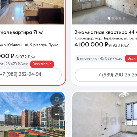
Контакты
тная квартира
71 м²
,
2-комнатная квартира
44 
Краснодар, мкр. Черёмушки, ул. Сел
4 100 000 ₽
мкр. Юбилейный, б-р Клары Лучко,
91 928 ₽/м²
000 ₽
161 972 ₽/м²
В ипотеку от 45 089 ₽/мес
Экск
от 126 470 ₽/мес
Эксклюзив
8 (861) 297-00-00
+7 (989) 232-94-94
+7 (989) 290-25-2
Ежедневно с 08:30 до 20:00