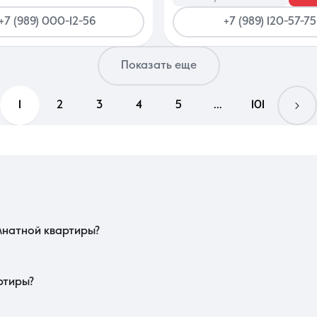
+7 (989) 000-12-56
+7 (989) 120-57-75
Показать еще
1
2
3
4
5
...
101
транспортной доступности: близость к трамвайному узлу или основным маг
ают лучшее проветривание в летний зной. Проверьте наличие в пешей доступн
мнатной квартиры?
в пиковые часы. Важно проверить качество остекления и толщину стен для эф
е и состояние детских площадок. Обязательно уточните, какая управляющ
ртиры?
готовности дома и престижностью жилого комплекса. Объекты с готовой 
этажность: средние уровни традиционно ценятся выше первого и последнего