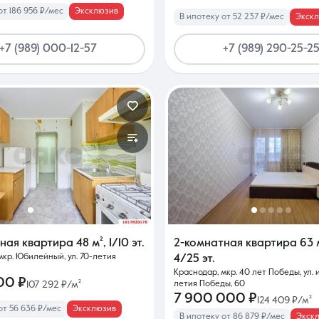
от 186 956 ₽/мес
Эксклюзив
В ипотеку от 52 237 ₽/мес
Экск
+7 (989) 000-12-57
+7 (989) 290-25-2
тная квартира
48 м²
,
1/10 эт.
2-комнатная квартира
63 
мкр. Юбилейный, ул. 70-летия
4/25 эт.
Краснодар, мкр. 40 лет Победы, ул.
00 ₽
107 292 ₽/м²
летия Победы, 60
7 900 000 ₽
124 409 ₽/м²
от 56 636 ₽/мес
Эксклюзив
В ипотеку от 86 879 ₽/мес
Экск