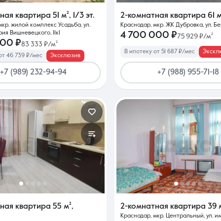
тная квартира
51 м²
,
1/3 эт.
2-комнатная квартира
61 
мкр. жилой комплекс Усадьба, ул.
Краснодар, мкр. ЖК Дубровка, ул. Бе
ия Вишневецкого, 11к1
4 700 000 ₽
75 929 ₽/м²
000 ₽
83 333 ₽/м²
В ипотеку от 51 687 ₽/мес
Экскл
от 46 739 ₽/мес
Эксклюзив
+7 (989) 232-94-94
+7 (988) 955-71-18
тная квартира
55 м²
,
2-комнатная квартира
39 
Краснодар, мкр. Центральный, ул. и