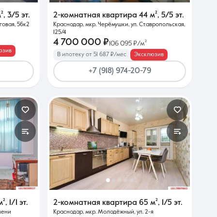
м²
,
3/5 эт.
2-комнатная квартира
44 м²
,
5/5 эт.
говая, 56к2
Краснодар, мкр. Черёмушки, ул. Ставропольская,
125/4
4 700 000 ₽
106 095 ₽/м²
юзив
В ипотеку от 51 687 ₽/мес
Эксклюзив
+7 (918) 974-20-79
м²
,
1/1 эт.
2-комнатная квартира
65 м²
,
1/5 эт.
мени
Краснодар, мкр. Молодёжный, ул. 2-я