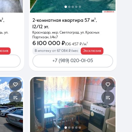
м²
,
2-комнатная квартира
57 м²
,
12/12 эт.
, ул.
Краснодар, мкр. Светлоград, ул. Красных
Партизан, 1/4к7
6 100 000 ₽
106 457 ₽/м²
люзив
В ипотеку от 67 084 ₽/мес
Эксклюзив
+7 (989) 020-01-05