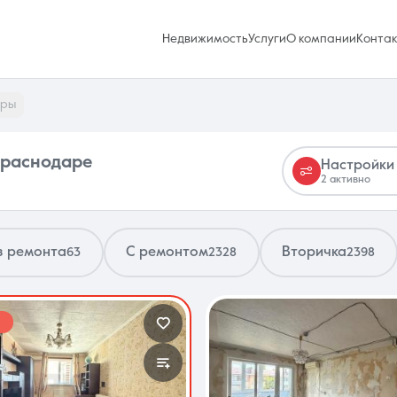
Недвижимость
Услуги
О компании
Конта
иры
Краснодаре
Настройки
2 активно
Избранное
0 объявлений
з ремонта
С ремонтом
Вторичка
63
2328
2398
Услуги