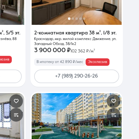
м²
,
5/5 эт.
2-комнатная квартира
38 м²
,
1/8 эт.
езнёва, 88
Краснодар, мкр. жилой комплекс Движение, ул.
Западный Обход, 38/1к2
3 900 000 ₽
102 362 ₽/м²
люзив
В ипотеку от 42 890 ₽/мес
Эксклюзив
5
+7 (989) 290-26-26