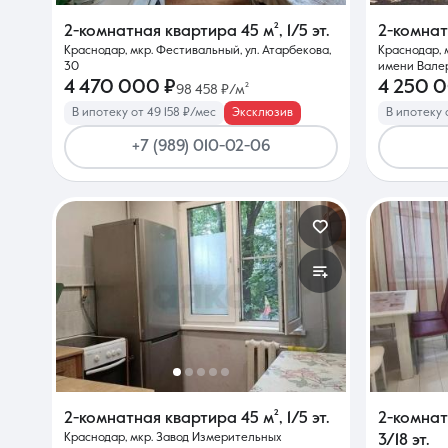
2-комнатная квартира
45 м²
,
1/5 эт.
2-комна
Краснодар, мкр. Фестивальный, ул. Атарбекова,
Краснодар, 
30
имени Валер
4 470 000 ₽
4 250 
98 458 ₽/м²
В ипотеку от 49 158 ₽/мес
Эксклюзив
В ипотеку 
+7 (989) 010-02-06
2-комнатная квартира
45 м²
,
1/5 эт.
2-комна
Краснодар, мкр. Завод Измерительных
3/18 эт.