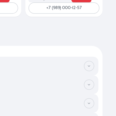
+7 (989) 000-12-57
истралям сэкономит массу времени. Оцените функциональность
ости парков и скверов, а также изучите плотность застройки,
фективной шумоизоляции от соседей. В этом сегменте критично
ая компания обслуживает объект и насколько оперативно она
чистовой отделкой или меблировкой стоят на 15–20% дороже
. Наличие автономного отопления или собственной котельной в