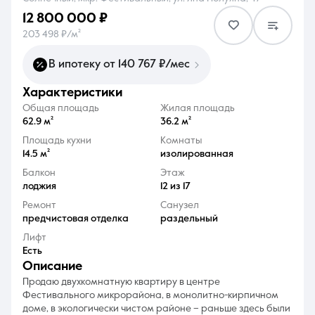
12 800 000 ₽
203 498 ₽/м²
В ипотеку от 140 767 ₽/мес
характеристики
8 (861) 297-00-00
Общая площадь
Жилая площадь
Ежедневно с 08:30 до 20:00
62.9 м²
36.2 м²
Площадь кухни
Комнаты
14.5 м²
изолированная
Балкон
Этаж
лоджия
12 из 17
Ремонт
Санузел
предчистовая отделка
раздельный
Лифт
Есть
описание
Продаю двухкомнатную квартиру в центре
Фестивального микрорайона, в монолитно-кирпичном
доме, в экологически чистом районе – раньше здесь были