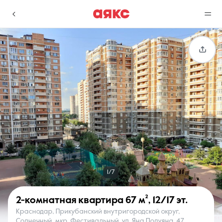
г. Краснодар
Избранное
Сравнение
0 объявлений
0 объявлений
Недвижимость
Услуги
1/7
2-комнатная квартира
67 м²
,
12/17 эт.
Краснодар, Прикубанский внутригородской округ,
О компании
Контакты
Солнечный, мкр. Фестивальный, ул. Яна Полуяна, 47