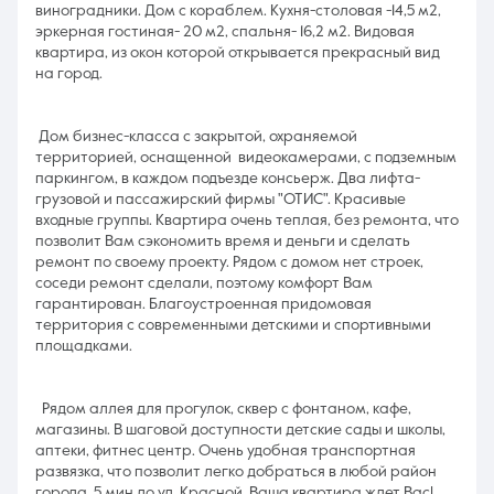
виноградники. Дом с кораблем. Кухня-столовая -14,5 м2,
эркерная гостиная- 20 м2, спальня- 16,2 м2. Видовая
квартира, из окон которой открывается прекрасный вид
на город.
Дом бизнес-класса с закрытой, охраняемой
территорией, оснащенной видеокамерами, с подземным
паркингом, в каждом подъезде консьерж. Два лифта-
грузовой и пассажирский фирмы "ОТИС". Красивые
входные группы. Квартира очень теплая, без ремонта, что
позволит Вам сэкономить время и деньги и сделать
ремонт по своему проекту. Рядом с домом нет строек,
соседи ремонт сделали, поэтому комфорт Вам
гарантирован. Благоустроенная придомовая
территория с современными детскими и спортивными
площадками.
Рядом аллея для прогулок, сквер с фонтаном, кафе,
магазины. В шаговой доступности детские сады и школы,
аптеки, фитнес центр. Очень удобная транспортная
развязка, что позволит легко добраться в любой район
города. 5 мин до ул. Красной. Ваша квартира ждет Вас!