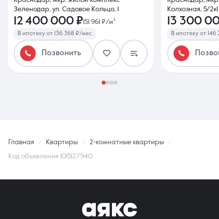
Краснодар, мкр. жилой комплекс
Краснодар, мкр.
Зеленодар, ул. Садовое Кольцо, 1
Колхозная, 5/2к1
12 400 000 ₽
13 300 0
151 961 ₽/м²
В ипотеку от 136 368 ₽/мес
В ипотеку от 146
Позвонить
Позво
Главная
Квартиры
2-комнатные квартиры
Код объявления 1015127940