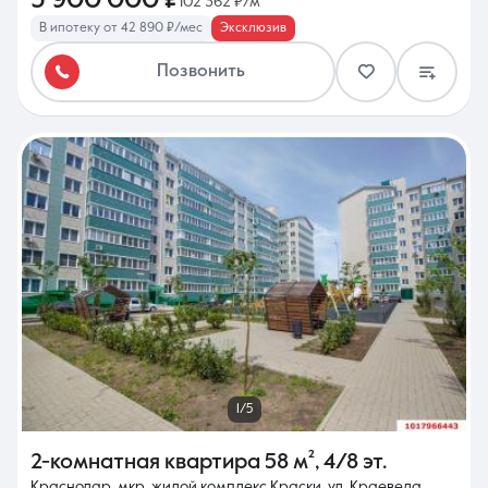
3 900 000 ₽
102 362 ₽/м²
В ипотеку от 42 890 ₽/мес
Эксклюзив
Позвонить
1/5
2-комнатная квартира
58 м²
,
4/8 эт.
Краснодар, мкр. жилой комплекс Краски, ул. Краеведа