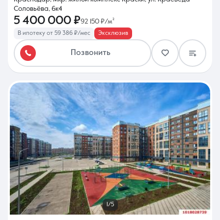
Соловьёва, 6к4
5 400 000 ₽
92 150 ₽/м²
В ипотеку от 59 386 ₽/мес
Эксклюзив
Позвонить
1/5