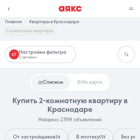
Главная
Квартиры в Краснодаре
2-комнатные квартиры
г. Краснодар
Настройки фильтра
2 активно
Избранное
Сравнение
0 объявлений
0 объявлений
Списком
На карте
Недвижимость
Услуги
Купить 2-комнатную квартиру в
Краснодаре
Найдено 2399 объявлений
О компании
Контакты
От застройщиков
В ипотеку
Без ре
34
139