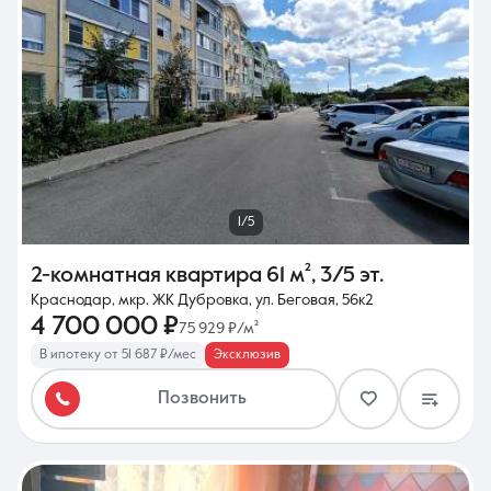
1/5
2-комнатная квартира
61 м²
,
3/5 эт.
Краснодар, мкр. ЖК Дубровка, ул. Беговая, 56к2
4 700 000 ₽
75 929 ₽/м²
В ипотеку от 51 687 ₽/мес
Эксклюзив
Позвонить