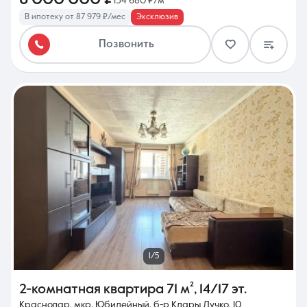
134 680 ₽/м²
В ипотеку от 87 979 ₽/мес
Эксклюзив
Позвонить
1/5
2-комнатная квартира
71 м²
,
14/17 эт.
Краснодар, мкр. Юбилейный, б-р Клары Лучко, 10