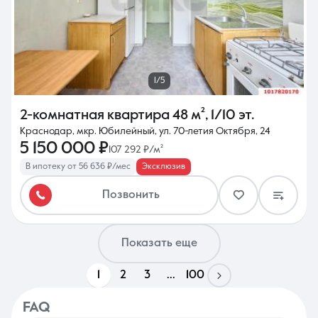
1/5
2-комнатная квартира
48 м²
,
1/10 эт.
Краснодар, мкр. Юбилейный, ул. 70-летия Октября, 24
5 150 000 ₽
107 292 ₽/м²
В ипотеку от 56 636 ₽/мес
Эксклюзив
Позвонить
Показать еще
1
2
3
...
100
FAQ