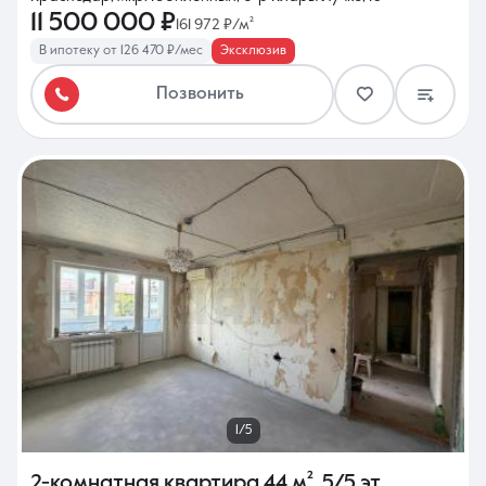
11 500 000 ₽
161 972 ₽/м²
В ипотеку от 126 470 ₽/мес
Эксклюзив
Позвонить
1/5
2-комнатная квартира
44 м²
,
5/5 эт.