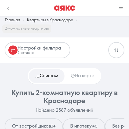
Главная
Квартиры в Краснодаре
2-комнатные квартиры
г. Краснодар
Настройки фильтра
2 активно
Избранное
Сравнение
0 объявлений
0 объявлений
Списком
На карте
Недвижимость
Услуги
Купить 2-комнатную квартиру в
Краснодаре
Найдено 2387 объявлений
О компании
Контакты
От застройщиков
В ипотеку
Без ре
34
140