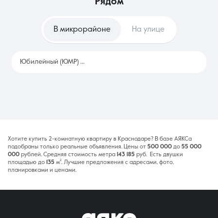
рядом
не готов к крупным разовым расходам на ремонт. Это
позволяет быстро сменить локацию при изменении места
работы без сложного процесса продажи актива.
В микрорайоне
На улице
Юбилейный (ЮМР)
2389
Хотите купить 2-комнатную квартиру в Краснодаре? В базе АЯКСа
подобраны только реальные объявления. Цены от
500 000
до
55 000
000
рублей. Средняя стоимость метра
143 185
руб. Есть двушки
площадью до
135
м². Лучшие предложения с адресами, фото,
планировками и ценами.