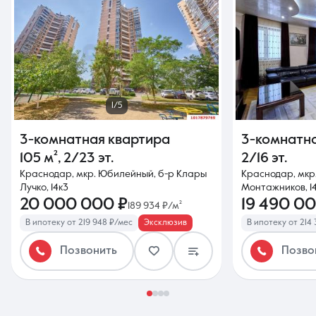
1/5
3-комнатная квартира
3-комнатн
105 м²
,
2/23 эт.
2/16 эт.
Краснодар, мкр. Юбилейный, б-р Клары
Краснодар, мкр.
Лучко, 14к3
Монтажников, 1
20 000 000 ₽
19 490 00
189 934 ₽/м²
В ипотеку от 219 948 ₽/мес
Эксклюзив
В ипотеку от 214
Позвонить
Позво