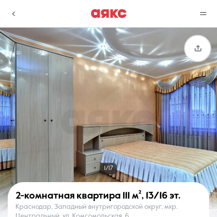
г. Краснодар
Избранное
Сравнение
0 объявлений
0 объявлений
Недвижимость
Услуги
1/17
2-комнатная квартира
111 м²
,
13/16 эт.
Краснодар, Западный внутригородской округ, мкр.
О компании
Контакты
Центральный, ул. Комсомольская, 6