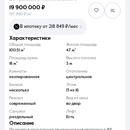
19 900 000 ₽
197 990 ₽/м²
В ипотеку от 218 849 ₽/мес
характеристики
8 (861) 297-00-00
Общая площадь
Жилая площадь
Ежедневно с 08:30 до 20:00
100.51 м²
47 м²
Площадь кухни
Высота потолка
18 м²
3 м
Комнаты
Отопление
изолированная
центральное
Балкон
Этаж
несколько
13 из 16
Ремонт
Вид из окна
современный
во двор
Санузел
Лифт
раздельный
Есть
описание
Продается просторная двухкомнатная квартира в ЖК