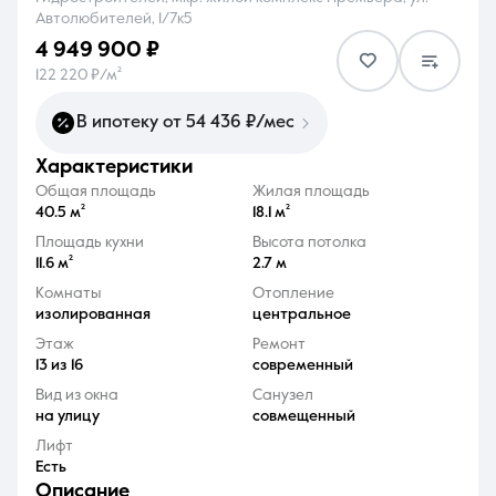
Автолюбителей, 1/7к5
4 949 900 ₽
122 220 ₽/м²
В ипотеку от 54 436 ₽/мес
8 (861) 297-00-00
характеристики
Ежедневно с 08:30 до 20:00
Общая площадь
Жилая площадь
40.5 м²
18.1 м²
Площадь кухни
Высота потолка
11.6 м²
2.7 м
Комнаты
Отопление
изолированная
центральное
Этаж
Ремонт
13 из 16
современный
Вид из окна
Санузел
на улицу
совмещенный
Лифт
Есть
описание