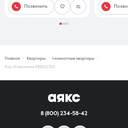
Позвонить
Позво
Главная
Квартиры
1-комнатные квартиры
Код объявления 1015622302
8 (800) 234-58-42