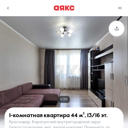
г. Краснодар
Избранное
Сравнение
0 объявлений
0 объявлений
Недвижимость
Услуги
1/20
1-комнатная квартира
44 м²
,
13/16 эт.
Краснодар, Карасунский внутригородской округ,
О компании
Контакты
Гидростроителей, мкр. жилой комплекс Премьера, ул.