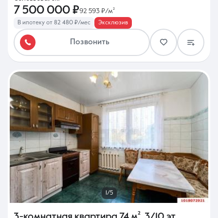
7 500 000 ₽
92 593 ₽/м²
В ипотеку от 82 480 ₽/мес
Эксклюзив
Позвонить
1/5
3-комнатная квартира
74 м²
,
3/10 эт.