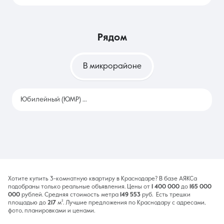
рядом
В микрорайоне
Юбилейный (ЮМР)
1219
Хотите купить 3-комнатную квартиру в Краснодаре? В базе АЯКСа
подобраны только реальные объявления. Цены от
1 400 000
до
165 000
000
рублей. Средняя стоимость метра
149 553
руб. Есть трешки
площадью до
217
м². Лучшие предложения по Краснодару с адресами,
фото, планировками и ценами.