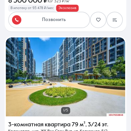
8 500 000 ₽
107 323 ₽/м²
В ипотеку от 93 478 ₽/мес
Эксклюзив
Позвонить
1/5
3-комнатная квартира
79 м²
,
3/24 эт.