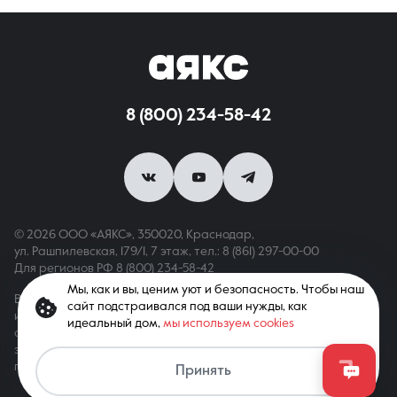
8 (800) 234-58-42
© 2026 ООО «АЯКС», 350020, Краснодар,
ул. Рашпилевская, 179/1, 7 этаж,
тел.: 8 (861) 297-00-00
Для регионов РФ
8 (800) 234-58-42
Мы, как и вы, ценим уют и безопасность. Чтобы наш
Вся информация, опубликованная на сайте, носит только
сайт подстраивался под ваши нужды, как
информационный характер и не является публичной офертой,
идеальный дом,
мы используем cookies
определяемой положениями ст. 437 ГК РФ. Все права
защищены. При копировании материалов с сайта
гиперссылка обязательна
Принять