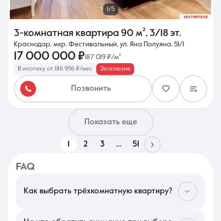
1/5
3-комнатная квартира
90 м²
,
3/18 эт.
Краснодар, мкр. Фестивальный, ул. Яна Полуяна, 51/1
17 000 000 ₽
187 019 ₽/м²
В ипотеку от 186 956 ₽/мес
Эксклюзив
Позвонить
Показать еще
1
2
3
...
51
FAQ
Как выбрать трёхкомнатную квартиру?
В Краснодаре подбор просторного жилья стоит начать с
проверки социальной инфраструктуры: близость гимназий и