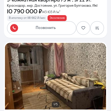
3-комнатная квартира
75 м²
,
9/22 эт.
Краснодар, мкр. Достояние, ул. Григория Булгакова, 19к1
10 790 000 ₽
143 103 ₽/м²
В ипотеку от 118 662 ₽/мес
Эксклюзив
Позвонить
1/5