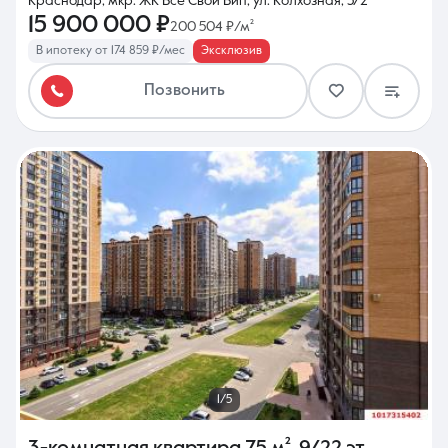
Краснодар, мкр. ЖК Все Свои Вип, ул. Колхозная, 5/2
15 900 000 ₽
200 504 ₽/м²
В ипотеку от 174 859 ₽/мес
Эксклюзив
Позвонить
1/5