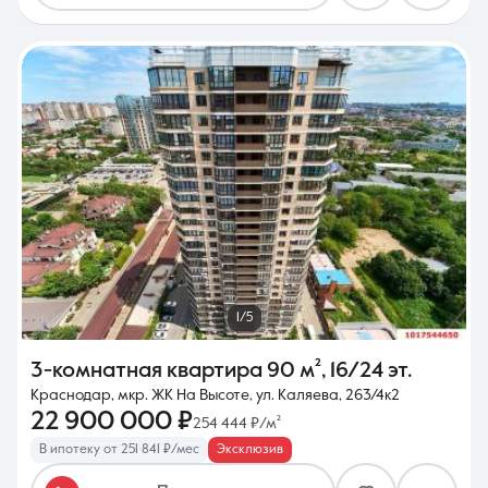
1/5
3-комнатная квартира
90 м²
,
16/24 эт.
Краснодар, мкр. ЖК На Высоте, ул. Каляева, 263/4к2
22 900 000 ₽
254 444 ₽/м²
В ипотеку от 251 841 ₽/мес
Эксклюзив