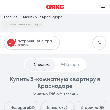
Главная
Квартиры в Краснодаре
3-комнатные квартиры
г. Краснодар
Настройки фильтра
2 активно
Избранное
Сравнение
0 объявлений
0 объявлений
Списком
На карте
Недвижимость
Услуги
Купить 3-комнатную квартиру в
Краснодаре
Найдено 1216 объявлений
О компании
Контакты
Недорого
В ипотеку
Вторичка
1219
91
1219